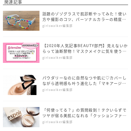
関連記事
話題のゾゾグラスで肌診断やってみた！使い
方や撮影のコツ、パーソナルカラーの精度
は？
girlswalker編集部
【2020年人気記事BEAUTY部門】見えないか
らって油断禁物！マスクメイクに気を使う女
子が続出♡
girlswalker編集部
パウダリーなのに自然なつや肌に♡カバーし
ながら透明感も叶う進化した「マキアージ
ュ」の人気ファンデ
girlswalker編集部
「何使ってる？」の質問殺到！テクいらずで
ツヤが宿る美肌になれる「クッションファン
デ」
girlswalker編集部