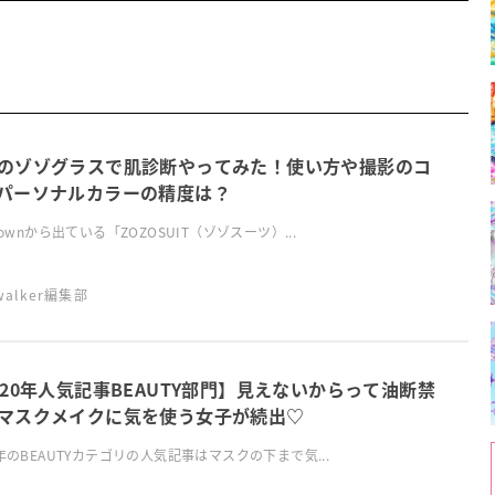
のゾゾグラスで肌診断やってみた！使い方や撮影のコ
パーソナルカラーの精度は？
otownから出ている「ZOZOSUIT（ゾゾスーツ）...
swalker編集部
020年人気記事BEAUTY部門】見えないからって油断禁
マスクメイクに気を使う女子が続出♡
0年のBEAUTYカテゴリの人気記事はマスクの下まで気...