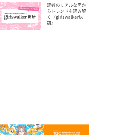
読者のリアルな声か
らトレンドを読み解
く『girlswalker総
研』