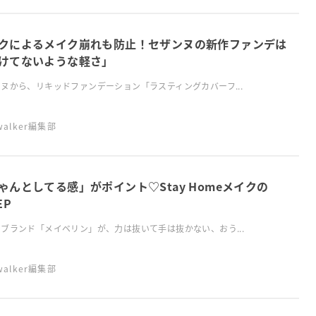
クによるメイク崩れも防止！セザンヌの新作ファンデは
けてないような軽さ」
ヌから、リキッドファンデーション「ラスティングカバーフ...
swalker編集部
ゃんとしてる感」がポイント♡Stay Homeメイクの
EP
ブランド「メイベリン」が、力は抜いて手は抜かない、おう...
swalker編集部