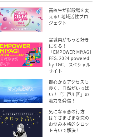
高校生が御殿場を変
える!!地域活性プロ
ジェクト
宮城県がもっと好き
になる！
「EMPOWER MIYAGI
FES. 2024 powered
by TGC」スペシャル
サイト
都心からアクセスも
良く、自然がいっぱ
い！「江戸川区」の
魅力を発信！
気になる恋の行方
は？さまざまな恋の
お悩み本格的タロッ
ト占いで解決！