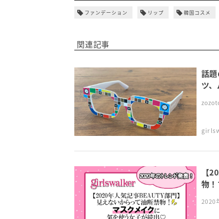
ファンデーション
リップ
韓国コスメ
関連記事
話題
ツ、
zoz
girl
【2
物！
202