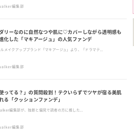
swalker編集部
ダリーなのに自然なつや肌に♡カバーしながら透明感も
進化した「マキアージュ」の人気ファンデ
ルメイクアップブランド「マキアージュ」より、「ドラマテ...
swalker編集部
使ってる？」の質問殺到！テクいらずでツヤが宿る美肌
れる「クッションファンデ」
lswalker編集部が、独断と偏見で読者の方に推した...
swalker編集部