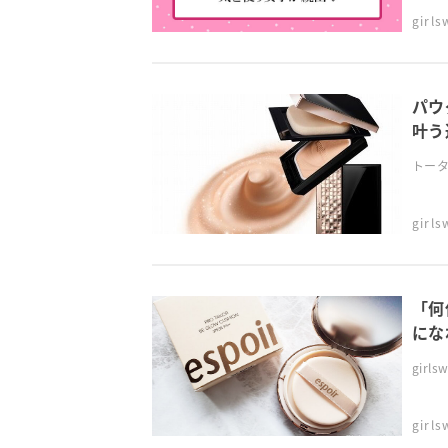
girl
パウ
叶う
トータ
girl
「何
にな
gir
girl