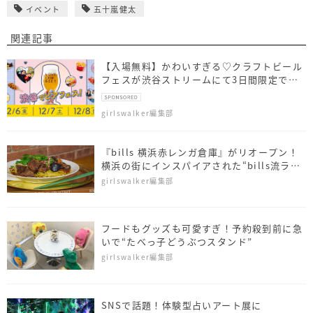
イベント
五十嵐健太
関連記事
【入場無料】かわいすぎる♡クラフトビール
フェスが渋谷ストリームにて3日間限定で開
催！
girlswalker編集部
『bills 横浜赤レンガ倉庫』がリオープン！
横浜の街にインスパイアされた“bills流ラー
メン”も新登場
girlswalker編集部
フードもグッズも可愛すぎ！予約殺到前に急
いで“たべっ子どうぶつスタンド”
girlswalker編集部
SNSで話題！体験型占いアート展に