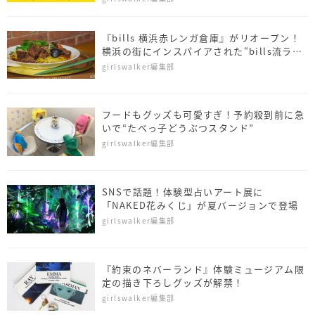
『bills 横浜赤レンガ倉庫』がリオープン！
横浜の街にインスパイアされた“bills流ラー
メン”も新登場
girlswalker編集部
フードもグッズも可愛すぎ！予約殺到前に急
いで“たべっ子どうぶつスタンド”
girlswalker編集部
SNSで話題！体験型占いアート展に
「NAKED花みくじ」が夏バージョンで登場
girlswalker編集部
『約束のネバーランド』体験ミュージアム限
定の描き下ろしグッズが解禁！
girlswalker編集部