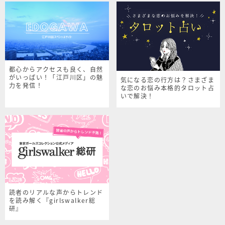
都心からアクセスも良く、自然
がいっぱい！「江戸川区」の魅
気になる恋の行方は？さまざま
力を発信！
な恋のお悩み本格的タロット占
いで解決！
読者のリアルな声からトレンド
を読み解く『girlswalker総
研』