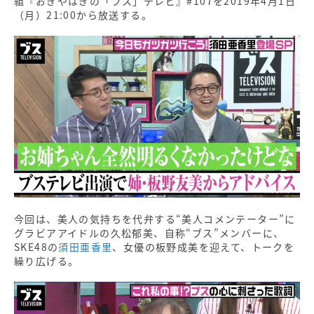
組『おぎやはぎの「ブス」テレビ』#107を2019年4月1日
（月）21:00から放送する。
今回は、美人の気持ちを代弁する“美人コメンテーター”に
グラビアアイドルの久松郁美、自称“ブス”メンバーに、
SKE48の
須田亜香里
、女優の板野成美を迎えて、トークを
繰り広げる。