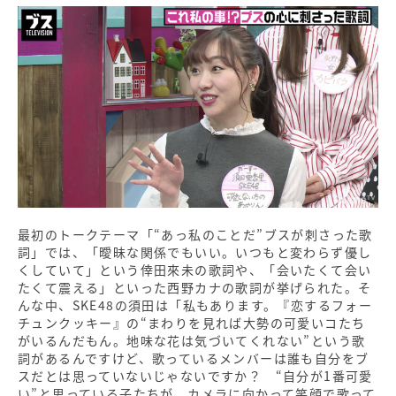
最初のトークテーマ「“あっ私のことだ”ブスが刺さった歌
詞」では、「曖昧な関係でもいい。いつもと変わらず優し
くしていて」という倖田來未の歌詞や、「会いたくて会い
たくて震える」といった西野カナの歌詞が挙げられた。そ
んな中、
SKE48
の須田は「私もあります。『恋するフォー
チュンクッキー』の“まわりを見れば大勢の可愛いコたち
がいるんだもん。地味な花は気づいてくれない”という歌
詞があるんですけど、歌っているメンバーは誰も自分をブ
スだとは思っていないじゃないですか？ “自分が
1
番可愛
い”と思っている子たちが、カメラに向かって笑顔で歌って