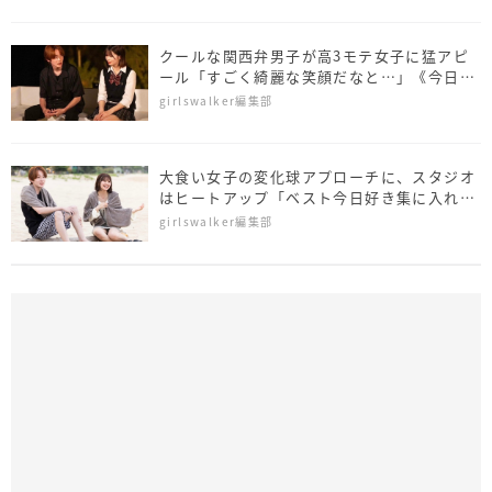
クールな関西弁男子が高3モテ女子に猛アピ
ール「すごく綺麗な笑顔だなと…」《今日好
き ホアヒン編 第3話》
girlswalker編集部
大食い女子の変化球アプローチに、スタジオ
はヒートアップ「ベスト今日好き集に入れて
ほしい」《今日好き ホアヒン編 第2話》
girlswalker編集部