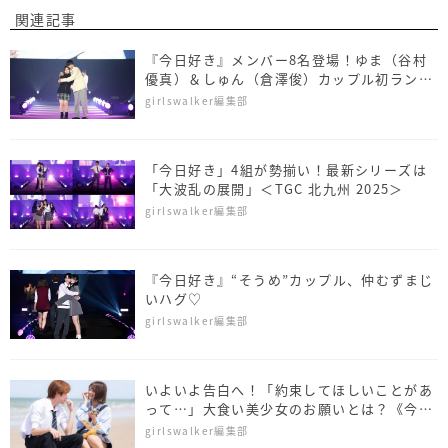
関連記事
『今日好き』メンバー8名登場！ゆま（谷村
優真）＆しゅん（倉澤俊）カップル初ランウ
ェイ＜SDGs推進 TGC しずおか 2026＞
girlswalker編集部
「今日好き」4組が勢揃い！最新シリーズは
「大波乱の展開」＜TGC 北九州 2025＞
girlswalker編集部
『今日好き』“そうめ”カップル、仲むずまじ
いハグ♡
girlswalker編集部
いよいよ告白へ！「約束してほしいことがあ
って…」大食い美少女のお願いとは？《今日
好き ホアヒン編 第4話》
girlswalker編集部