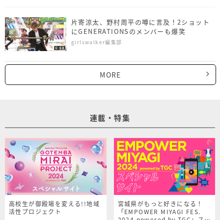
片寄涼太、野村周平の噂に言及！2ショット
にGENERATIONSのメンバーも爆笑
girlswalker編集部
MORE
連載・特集
高校生が御殿場を変える!!地域
宮城県がもっと好きになる！
活性プロジェクト
「EMPOWER MIYAGI FES.
2024 powered by TGC」スペ