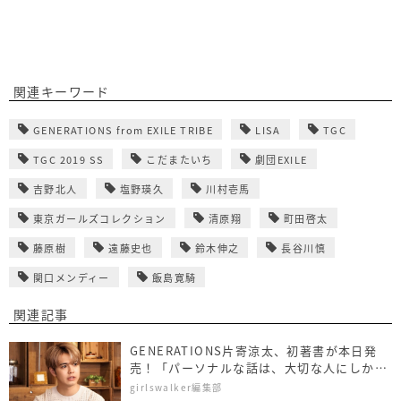
関連キーワード
GENERATIONS from EXILE TRIBE
LISA
TGC
TGC 2019 SS
こだまたいち
劇団EXILE
吉野北人
塩野瑛久
川村壱馬
東京ガールズコレクション
清原翔
町田啓太
藤原樹
遠藤史也
鈴木伸之
長谷川慎
関口メンディー
飯島寛騎
関連記事
GENERATIONS片寄涼太、初著書が本日発
売！「パーソナルな話は、大切な人にしかで
きない」
girlswalker編集部