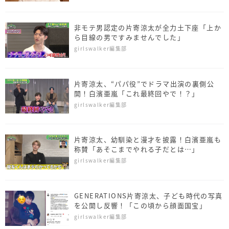
非モテ男認定の片寄涼太が全力土下座「上か
ら目線の男ですみませんでした」
girlswalker編集部
片寄涼太、“パパ役”でドラマ出演の裏側公
開！白濱亜嵐「これ最終回やで！？」
girlswalker編集部
片寄涼太、幼馴染と漫才を披露！白濱亜嵐も
称賛「あそこまでやれる子だとは…」
girlswalker編集部
GENERATIONS片寄涼太、子ども時代の写真
を公開し反響！「この頃から顔面国宝」
girlswalker編集部