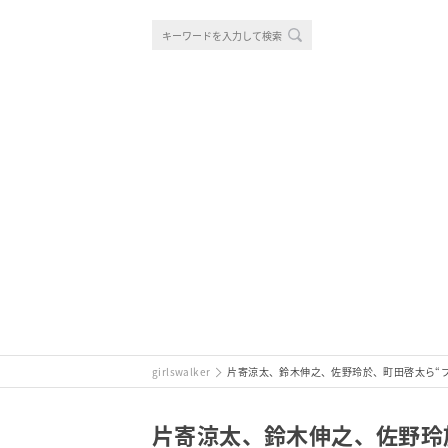
girlswalker
片寄涼太、鈴木伸之、佐野玲於、町田啓太ら“
片寄涼太、鈴木伸之、佐野玲