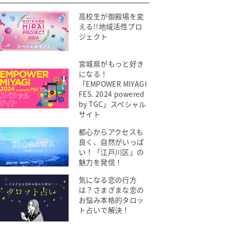
高校生が御殿場を変
える!!地域活性プロ
ジェクト
宮城県がもっと好き
になる！
「EMPOWER MIYAGI
FES. 2024 powered
by TGC」スペシャル
サイト
都心からアクセスも
良く、自然がいっぱ
い！「江戸川区」の
魅力を発信！
気になる恋の行方
は？さまざまな恋の
お悩み本格的タロッ
ト占いで解決！