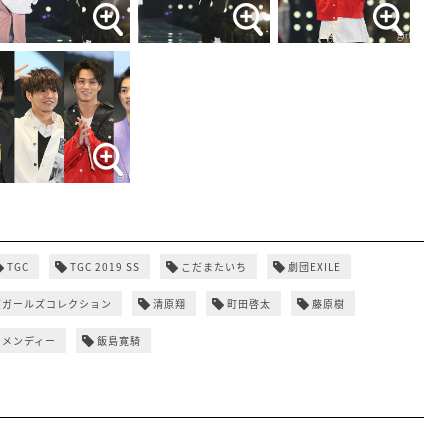
TGC
TGC 2019 SS
こだまたいち
劇団EXILE
京ガールズコレクション
清原翔
町田啓太
藤原樹
口メンディー
飯島寛騎