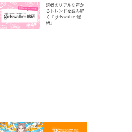
読者のリアルな声か
らトレンドを読み解
く『girlswalker総
研』