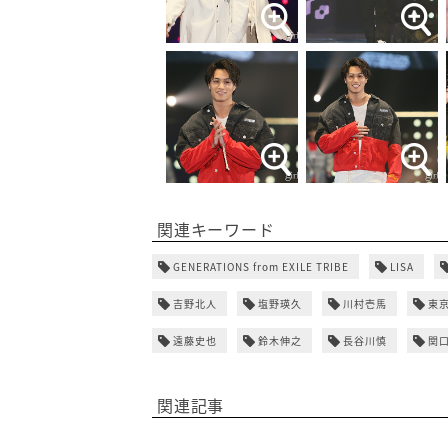
関連キーワード
GENERATIONS from EXILE TRIBE
LISA
吉野北人
塩野瑛久
川村壱馬
東
遠藤史也
鈴木伸之
長谷川慎
関
関連記事