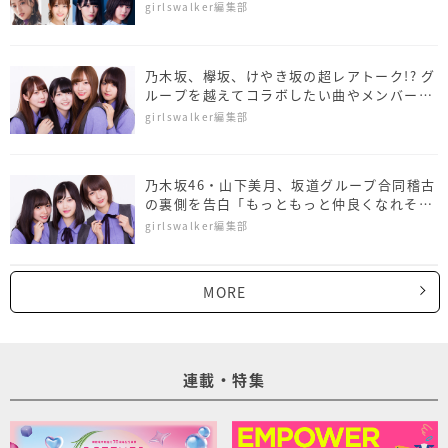
ペシャルライブも！
girlswalker編集部
乃木坂、欅坂、けやき坂の超レアトーク!? グ
ループを越えてコラボしたい曲やメンバー
は？
girlswalker編集部
乃木坂46・山下美月、坂道グループ合同稽古
の裏側を告白「もっともっと仲良くなれそ
う」
girlswalker編集部
MORE
連載・特集