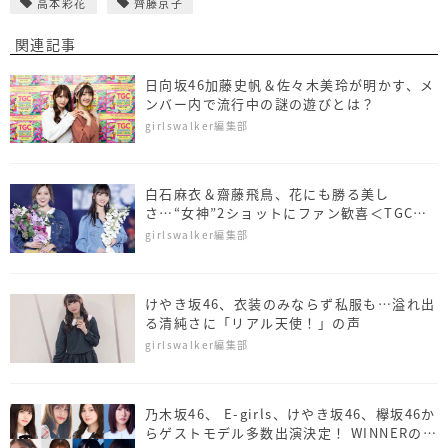
高本彩花
齊藤京子
関連記事
日向坂46加藤史帆＆佐々木美玲が明かす、メ
ンバー内で流行中の謎の遊びとは？
girlswalker編集部
白石麻衣＆齋藤飛鳥、花にも勝る美し
さ…“女神”2ショットにファン歓喜＜TGCし
ずおか2019＞
girlswalker編集部
けやき坂46、衣装のみならず私服も…溢れ出
る清純さに「リアル天使！」の声
girlswalker編集部
乃木坂46、 E-girls、けやき坂46、欅坂46か
らゲストモデル多数出演決定！ WINNERのス