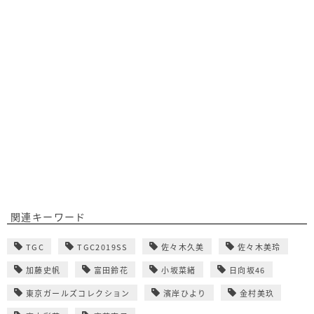
関連キーワード
TGC
TGC2019SS
佐々木久美
佐々木美玲
加藤史帆
富田鈴花
小坂菜緒
日向坂46
東京ガールズコレクション
濱岸ひより
金村美玖