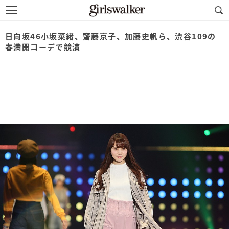
日向坂46小坂菜緒、齋藤京子、加藤史帆ら、渋谷109の
春満開コーデで競演