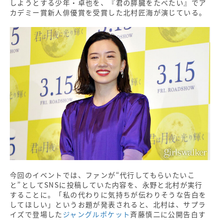
しようとする少年・卓也を、『君の膵臓をたべたい』でア
カデミー賞新人俳優賞を受賞した北村匠海が演じている。
今回のイベントでは、ファンが“代行してもらいたいこ
と”としてSNSに投稿していた内容を、永野と北村が実行
することに。「私の代わりに気持ちが伝わりそうな告白を
してほしい」というお題が発表されると、北村は、サプラ
イズで登場した
ジャングルポケット
斉藤慎二に公開告白す