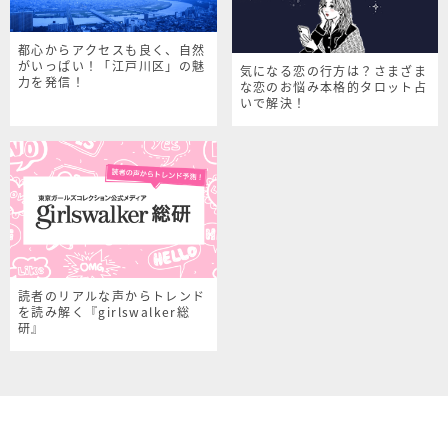
都心からアクセスも良く、自然
がいっぱい！「江戸川区」の魅
気になる恋の行方は？さまざま
力を発信！
な恋のお悩み本格的タロット占
いで解決！
読者のリアルな声からトレンド
を読み解く『girlswalker総
研』