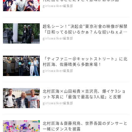
girlswalker編集部
超名シーン！“決起会”東京卍會の映像が解禁
「日和ってる奴いるかぁ？んな奴いねぇよね
ぁ！」
girlswalker編集部
「ティファニー＠キャットストリート」に北
村匠海、佐藤晴美ら多数来場！
girlswalker編集部
北村匠海×山田裕貴×吉沢亮、爆イケ3ショ
ット写真に「最強で最高な3人組」と反響
girlswalker編集部
北村匠海＆齋藤飛鳥、世界各国のダンサーと
一緒にダンスを披露