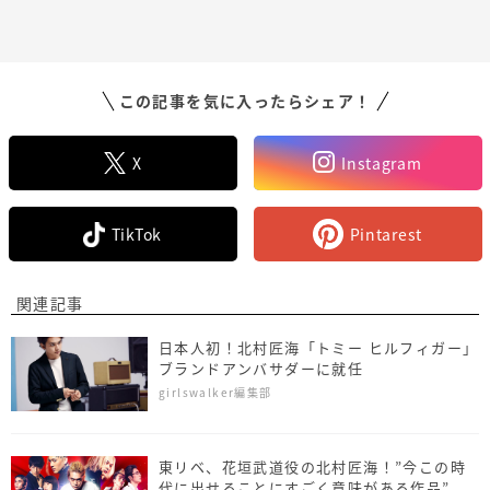
この記事を気に入ったらシェア！
X
Instagram
TikTok
Pintarest
関連記事
日本人初！北村匠海「トミー ヒルフィガー」
ブランドアンバサダーに就任
girlswalker編集部
東リベ、花垣武道役の北村匠海！”今この時
代に出せることにすごく意味がある作品”