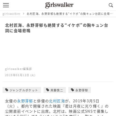
girlswalker
北村匠海、永野芽郁も絶賛する“イケボ”の胸キュン台詞に会場悲鳴
北村匠海、永野芽郁も絶賛する“イケボ”の胸キュン台
詞に会場悲鳴
girlswalker編集部
2019年03月12日 (火)
ジャングルポケット
斉藤慎二
永野芽郁
女優の
永野芽郁
と俳優の
北村匠海
が、2019年3月5日
（火）、都内で開催された映画『君は月夜に光り輝く』の
公開直前イベントに出席。北村は、映画公式SNSで募集し