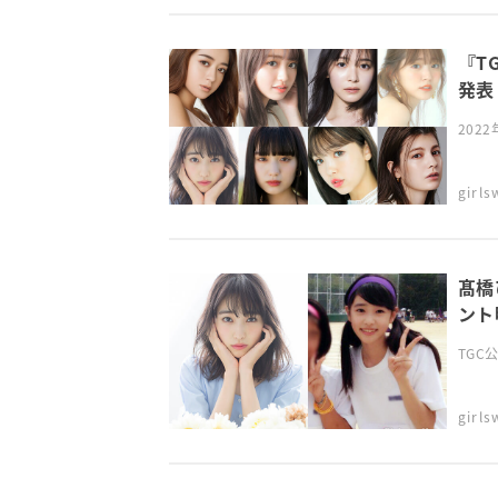
『T
発表
202
girl
髙橋
ント
TGC
girl