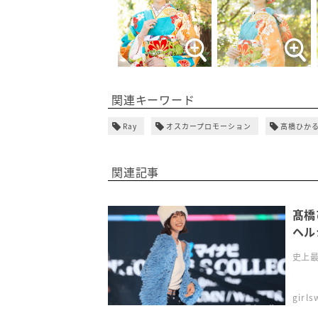
関連キーワード
Ray
オスカープロモーション
髙橋ひか
関連記事
髙橋
ヘル
史上最
girl