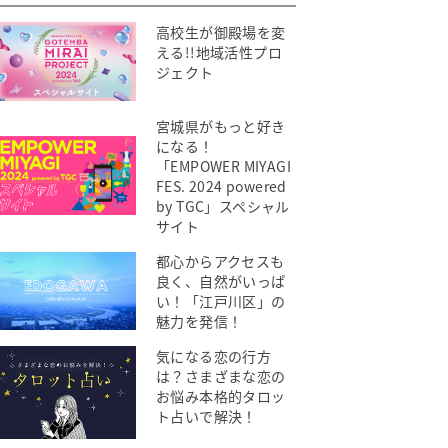
高校生が御殿場を変
える!!地域活性プロ
ジェクト
宮城県がもっと好き
になる！
「EMPOWER MIYAGI
FES. 2024 powered
by TGC」スペシャル
サイト
都心からアクセスも
良く、自然がいっぱ
い！「江戸川区」の
魅力を発信！
気になる恋の行方
は？さまざまな恋の
お悩み本格的タロッ
ト占いで解決！