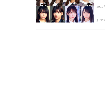
201
girl