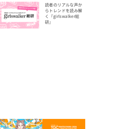
読者のリアルな声か
らトレンドを読み解
く『girlswalker総
研』