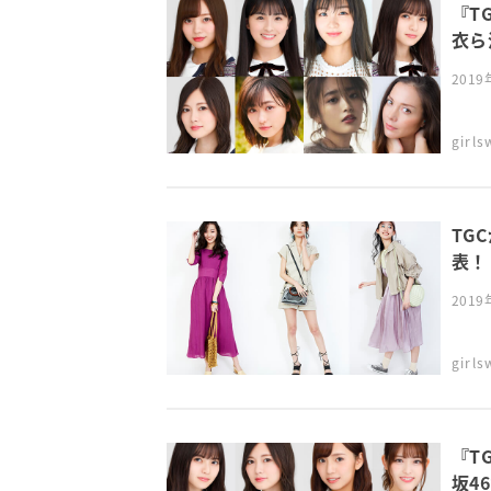
『T
衣ら決
201
girl
TG
表！
201
girl
『T
坂4