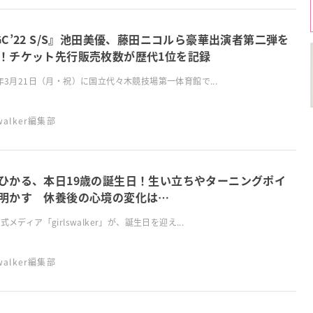
GC’22 S/S』池田美優、藤田ニコルら豪華出演者第二弾を
！チケット先行販売枚数が歴代1位を記録
2年3月21日（月・祝）に国立代々木競技場第一体育館で...
swalker編集部
ひかる、本日19歳の誕生日！生い立ちやターニングポイ
明かす 休養後の心境の変化は…
公式メディア「girlswalker」が、誕生日を迎え...
swalker編集部