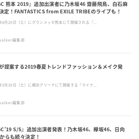
GC 熊本 2019』追加出演者に乃木坂46 齋藤飛鳥、白石麻
定！FANTASTICS from EXILE TRIBEのライブも！
9年4月20日（土）にグランメッセ熊本にて開催される『...
swalker編集部
Cが提案する2019春夏トレンドファッション＆メイク発
9年3月30日（土）に横浜アリーナにて開催する『マイナ...
swalker編集部
GC’19 S/S』追加出演者発表！乃木坂46、欅坂46、日向
6からも続々決定！