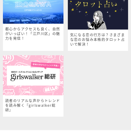
都心からアクセスも良く、自然
がいっぱい！「江戸川区」の魅
気になる恋の行方は？さまざま
力を発信！
な恋のお悩み本格的タロット占
いで解決！
読者のリアルな声からトレンド
を読み解く『girlswalker総
研』