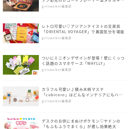
トがお目見え
girlswalker編集部
レトロ可愛い♡アジアンテイストの文房具
「ORIENTAL VOYAGER」で異国気分を堪能
girlswalker編集部
ついにミニオンデザインが登場！壁にくっつ
く話題のスマホケース「WAYLLY」
girlswalker編集部
カラフル可愛い♪積み木柄マステ
「cubicoro」はどんなインテリアにもハマ
る
girlswalker編集部
デスクのお供にまぬけポケモン♡ヤドンの
「もふもふうでまくら」が癒し効果絶大