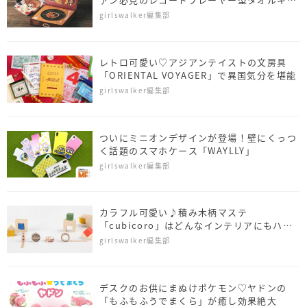
トがお目見え
girlswalker編集部
レトロ可愛い♡アジアンテイストの文房具
「ORIENTAL VOYAGER」で異国気分を堪能
girlswalker編集部
ついにミニオンデザインが登場！壁にくっつ
く話題のスマホケース「WAYLLY」
girlswalker編集部
カラフル可愛い♪積み木柄マステ
「cubicoro」はどんなインテリアにもハマ
る
girlswalker編集部
デスクのお供にまぬけポケモン♡ヤドンの
「もふもふうでまくら」が癒し効果絶大