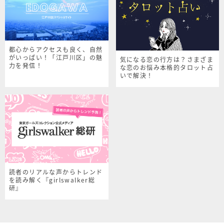
都心からアクセスも良く、自然
がいっぱい！「江戸川区」の魅
気になる恋の行方は？さまざま
力を発信！
な恋のお悩み本格的タロット占
いで解決！
読者のリアルな声からトレンド
を読み解く『girlswalker総
研』