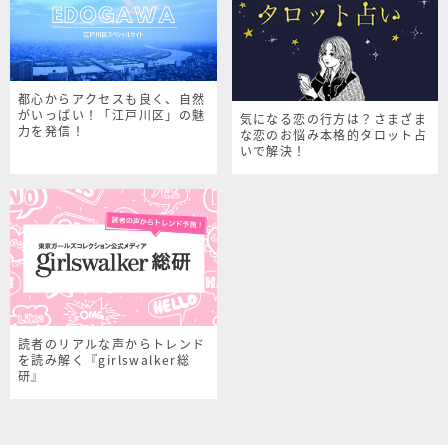
都心からアクセスも良く、自然
がいっぱい！「江戸川区」の魅
気になる恋の行方は？さまざま
力を発信！
な恋のお悩み本格的タロット占
いで解決！
読者のリアルな声からトレンド
を読み解く『girlswalker総
研』