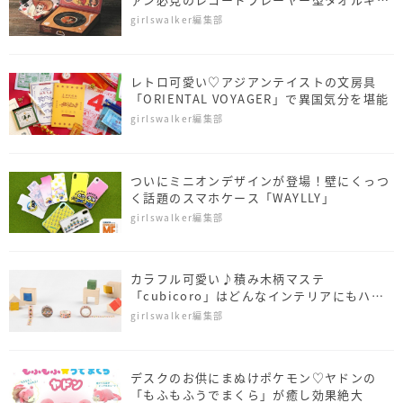
トがお目見え
girlswalker編集部
レトロ可愛い♡アジアンテイストの文房具
「ORIENTAL VOYAGER」で異国気分を堪能
girlswalker編集部
ついにミニオンデザインが登場！壁にくっつ
く話題のスマホケース「WAYLLY」
girlswalker編集部
カラフル可愛い♪積み木柄マステ
「cubicoro」はどんなインテリアにもハマ
る
girlswalker編集部
デスクのお供にまぬけポケモン♡ヤドンの
「もふもふうでまくら」が癒し効果絶大