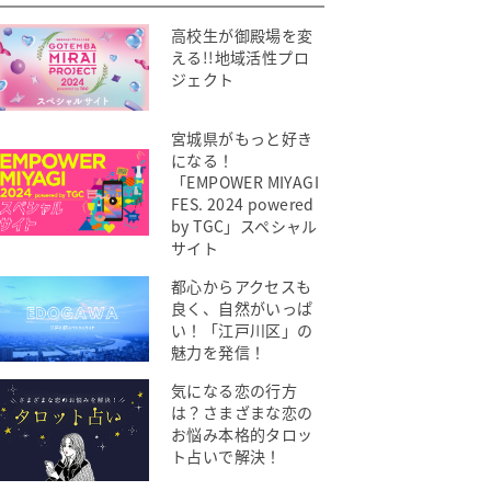
高校生が御殿場を変
える!!地域活性プロ
ジェクト
宮城県がもっと好き
になる！
「EMPOWER MIYAGI
FES. 2024 powered
by TGC」スペシャル
サイト
都心からアクセスも
良く、自然がいっぱ
い！「江戸川区」の
魅力を発信！
気になる恋の行方
は？さまざまな恋の
お悩み本格的タロッ
ト占いで解決！