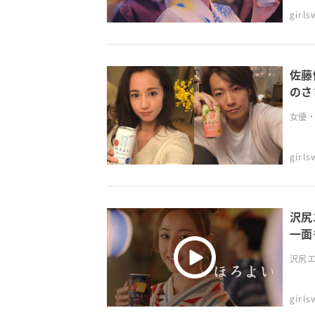
girl
佐藤
のさ
女優・
girl
沢尻
一面
沢尻エ
girl