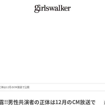
正体は12月のCM放送で公開
!!男性共演者の正体は12月のCM放送で