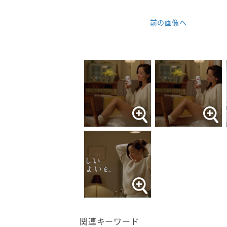
前の画像へ
関連キーワード