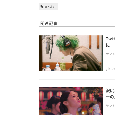
ほろよい
関連記事
Tw
に
サント
girl
沢尻
ーの
サント