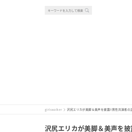
girlswalker
沢尻エリカが美脚＆美声を披露!!男性共演者の
沢尻エリカが美脚＆美声を披露