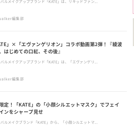
バルメイクアップブランド「KATE」は、リキッドファン...
swalker編集部
ATE」×「エヴァンゲリオン」コラボ動画第2弾！『綾波
、はじめての口紅、その後』
バルメイクアップブランド「KATE」は、「エヴァンゲリ...
swalker編集部
限定！「KATE」の「小顔シルエットマスク」でフェイ
インをシャープ見せ
バルメイクブランド「KATE」から、「小顔シルエットマ...