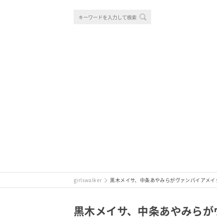
girlswalker
黒木メイサ、中条あやみらがヴァンパイアメイ
黒木メイサ、中条あやみらが