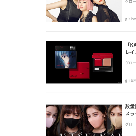
グロー
girl
「K
レイ
グロー
girl
数量
スラ
グロー