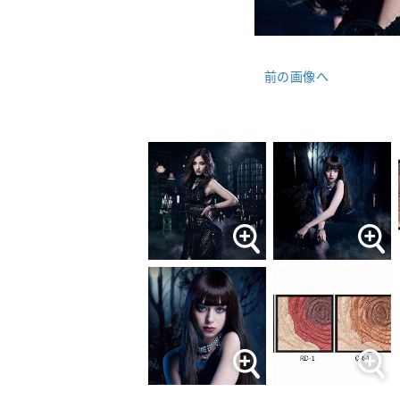
前の画像へ