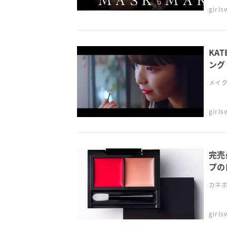
girl
KA
ング
メイク
girl
完売
プの
カネボ
girl