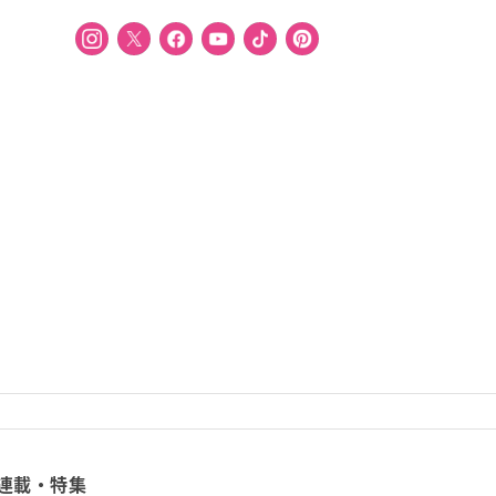
連載・特集