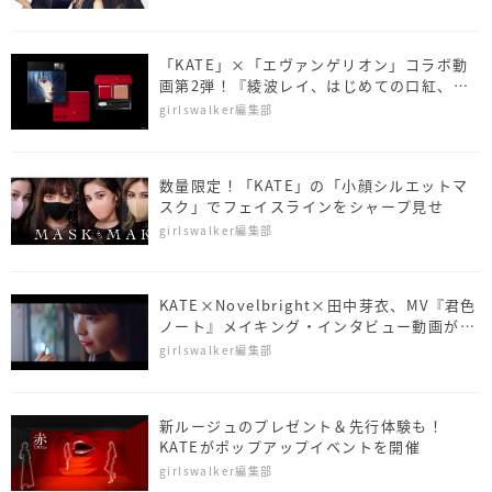
「KATE」×「エヴァンゲリオン」コラボ動
画第2弾！『綾波レイ、はじめての口紅、そ
の後』
girlswalker編集部
数量限定！「KATE」の「小顔シルエットマ
スク」でフェイスラインをシャープ見せ
girlswalker編集部
KATE×Novelbright×田中芽衣、MV『君色
ノート』メイキング・インタビュー動画が解
禁
girlswalker編集部
新ルージュのプレゼント＆先行体験も！
KATEがポップアップイベントを開催
girlswalker編集部