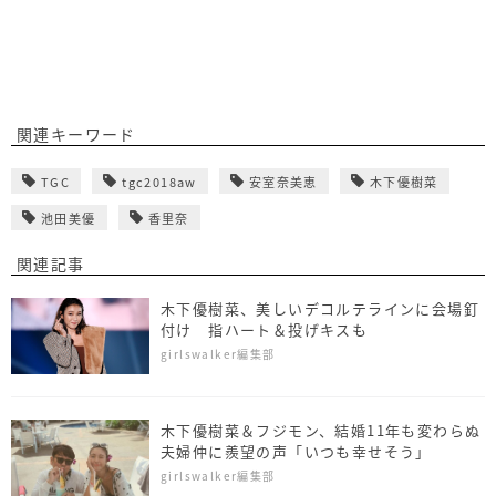
関連キーワード
TGC
tgc2018aw
安室奈美恵
木下優樹菜
池田美優
香里奈
関連記事
木下優樹菜、美しいデコルテラインに会場釘
付け 指ハート＆投げキスも
girlswalker編集部
木下優樹菜＆フジモン、結婚11年も変わらぬ
夫婦仲に羨望の声「いつも幸せそう」
girlswalker編集部