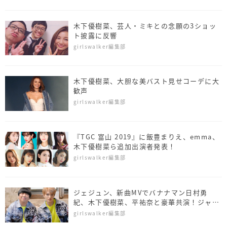
木下優樹菜、芸人・ミキとの念願の3ショッ
ト披露に反響
girlswalker編集部
木下優樹菜、大胆な美バスト見せコーデに大
歓声
girlswalker編集部
『TGC 富山 2019』に飯豊まりえ、emma、
木下優樹菜ら追加出演者発表！
girlswalker編集部
ジェジュン、新曲MVでバナナマン日村勇
紀、木下優樹菜、平祐奈と豪華共演！ジャケ
写も公開
girlswalker編集部