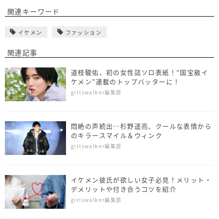
関連キーワード
イケメン
ファッション
関連記事
道枝駿佑、初の女性誌ソロ表紙！“国宝級イ
ケメン”連載のトップバッターに！
girlswalker編集部
悶絶の声続出…杉野遥亮、クールな表情から
のキラースマイル＆ウィンク
girlswalker編集部
イケメン彼氏が欲しい女子必見！メリット・
デメリットや付き合うコツを紹介
girlswalker編集部