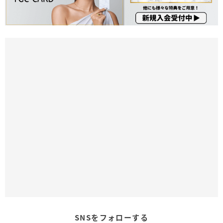
SNSをフォローする