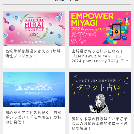
高校生が御殿場を変える!!地域
宮城県がもっと好きになる！
活性プロジェクト
「EMPOWER MIYAGI FES.
2024 powered by TGC」スペ
シャルサイト
都心からアクセスも良く、自然
がいっぱい！「江戸川区」の魅
気になる恋の行方は？さまざま
力を発信！
な恋のお悩み本格的タロット占
いで解決！