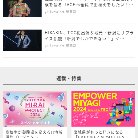
験を語る「ACEes全員で田植えをしたい！」
＜NAMICS presents TGC 新潟 2026＞
girlswalker編集部
HIKAKIN、TGC初出演＆地元・新潟にサプラ
イズ凱旋「新潟でしかできない！」＜
NAMICS presents TGC 新潟 2026＞
girlswalker編集部
連載・特集
高校生が御殿場を変える!!地域
宮城県がもっと好きになる！
活性プロジェクト
「EMPOWER MIYAGI FES.