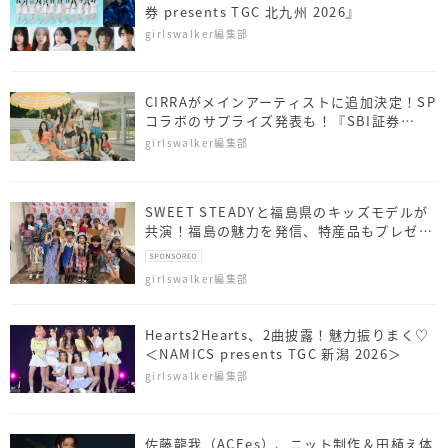
券 presents TGC 北九州 2026』
girlswalker編集部
CIRRAがメインアーティストに追加決定！SP
コラボのサプライズ発表も！『SBI証券
presents TGC 北九州 2026』
girlswalker編集部
SWEET STEADYと福島県のキッズモデルが
共演！福島の魅力を発信、特産品もプレゼン
ト
girlswalker編集部
Hearts2Hearts、2曲披露！魅力振りまく♡
＜NAMICS presents TGC 新潟 2026＞
girlswalker編集部
佐藤⿓我（ACEes）、ニット制作＆田植え体