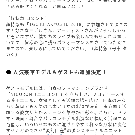
き込み魅せてくれること間違いなし！
［超特急 コメント］
超特急も「TGC KITAKYUSHU 2018」に参加させて頂きま
す！好きなモデルさん、アーティストさんがいらっしゃる
と思いますが、僕たちのライブも楽しんでもらえれば嬉し
いです！皆様の心に残るパフォーマンスをさせていただき
ますので、楽しみにしていてください。（超特急 7号車 タ
カシ）
人気豪華モデル＆ゲストも追加決定！
ゲストモデルには、自身のファッションブランド
「NiCORON（ニコロン）」を立ち上げ、プロデュースす
る藤田ニコル、女優としても活躍の場を広げ、日本のみな
らず韓国でも人気の八木アリサの出演が決定！多方面で活
躍する彼女たちがステージを華やかに彩る。さらに、ドラ
マ・映画・舞台やパリコレモデル出演など幅広く活躍する
竜星涼、いろいろなものに混ざりやすく様々な形状に変化
することのできる“変幻自在”のダンスボーカルユニット