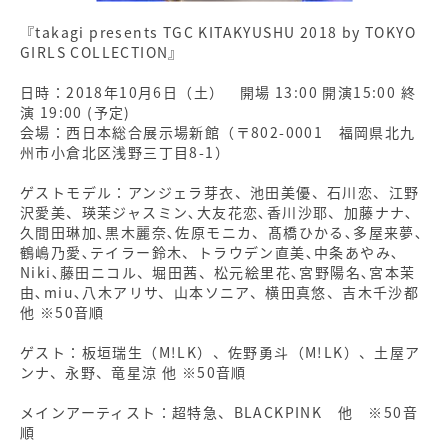
『takagi presents TGC KITAKYUSHU 2018 by TOKYO
GIRLS COLLECTION』
日時：2018年10月6日（土） 開場 13:00 開演15:00 終
演 19:00 (予定)
会場：西日本総合展示場新館（〒802-0001 福岡県北九
州市小倉北区浅野三丁目8-1）
ゲストモデル：アンジェラ芽衣、池田美優、石川恋、江野
沢愛美、瑛茉ジャスミン､大友花恋､香川沙耶、加藤ナナ､
久間田琳加､黒木麗奈､佐原モニカ、髙橋ひかる､多屋来夢､
鶴嶋乃愛､テイラー鈴木、トラウデン直美､中条あやみ､
Niki､藤田ニコル、堀田茜、松元絵里花､宮野陽名､宮本茉
由､miu､八木アリサ、山本ソニア、横田真悠、吉木千沙都
他 ※50音順
ゲスト：板垣瑞生（M!LK）、佐野勇斗（M!LK）、土屋ア
ンナ、永野、竜星涼 他 ※50音順
メインアーティスト：超特急、BLACKPINK 他 ※50音
順