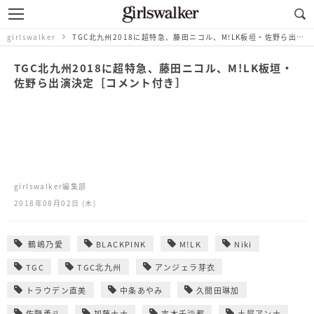
girlswalker
TGC北九州2018に超特急、藤田ニコル、M!LK板垣・佐野ら出演決定［コメント付き］
TGC北九州2018に超特急、藤田ニコル、M!LK板垣・
佐野ら出演決定［コメント付き］
girlswalker編集部
2018年08月02日 (木)
鶴嶋乃愛
BLACKPINK
M!LK
Niki
TGC
TGC北九州
アンジェラ芽衣
トラウデン直美
中条あやみ
久間田琳加
佐野勇斗
加藤ナナ
吉木千沙都
土屋アンナ