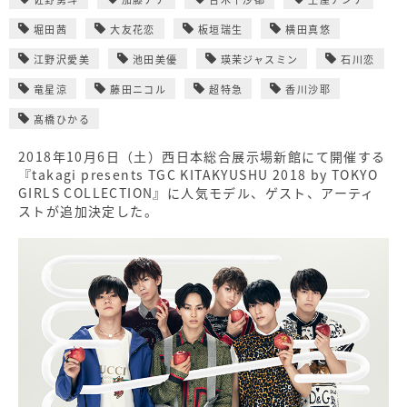
堀田茜
大友花恋
板垣瑞生
横田真悠
江野沢愛美
池田美優
瑛茉ジャスミン
石川恋
竜星涼
藤田ニコル
超特急
香川沙耶
髙橋ひかる
2018年10月6日（土）西日本総合展示場新館にて開催する
『takagi presents TGC KITAKYUSHU 2018 by TOKYO
GIRLS COLLECTION』に人気モデル、ゲスト、アーティ
ストが追加決定した。