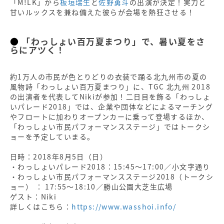
「M!LK」から
板垣瑞生
と
佐野勇斗
の出演が決定！実力と
甘いルックスを兼ね備えた彼らが会場を熱狂させる！
「わっしょい百万夏まつり」で、暑い夏をさ
らにアツく！
約1万人の市民が色とりどりの衣装で踊る北九州市の夏の
風物詩「わっしょい百万夏まつり」に、TGC 北九州 2018
の出演者を代表してNikiが参加！二日目を飾る「わっしょ
いパレード2018」では、企業や団体などによるマーチング
やフロートに加わりオープンカーに乗って登場するほか、
「わっしょい市民パフォーマンスステージ」ではトークシ
ョーを予定していまる。
日時：2018年8月5日（日）
・わっしょいパレード2018：15:45～17:00／小文字通り
・わっしょい市民パフォーマンスステージ2018（トークシ
ョー） ： 17:55～18:10／勝山公園大芝生広場
ゲスト：Niki
詳しくはこちら：
https://www.wasshoi.info/