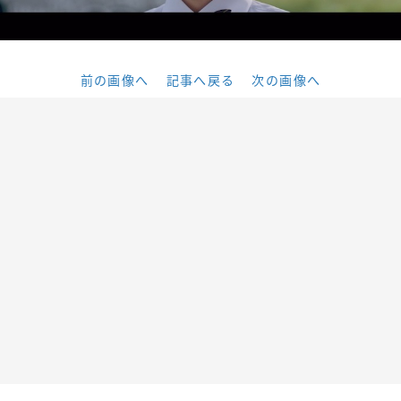
前の画像へ
記事へ戻る
次の画像へ