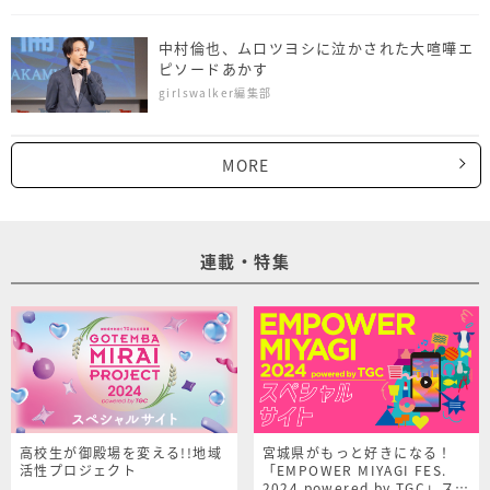
中村倫也、ムロツヨシに泣かされた大喧嘩エ
ピソードあかす
girlswalker編集部
MORE
連載・特集
高校生が御殿場を変える!!地域
宮城県がもっと好きになる！
活性プロジェクト
「EMPOWER MIYAGI FES.
2024 powered by TGC」スペ