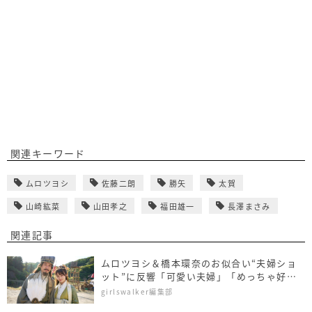
関連キーワード
ムロツヨシ
佐藤二朗
勝矢
太賀
山崎紘菜
山田孝之
福田雄一
長澤まさみ
関連記事
ムロツヨシ＆橋本環奈のお似合い“夫婦ショ
ット”に反響「可愛い夫婦」「めっちゃ好き
なコンビ」
girlswalker編集部