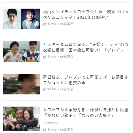
松山ケンイチ×ムロツヨシ共演！映画『川っ
ぺりムコリッタ』2021年公開決定
girlswalker編集部
ガッキー＆ムロツヨシ、“夫婦ショット”の浴
衣姿に反響「国宝級に可愛い」「デレデレや
ん」
girlswalker編集部
新垣結衣、ブレブレでも可愛すぎ！お茶目オ
フショットに絶賛の声
girlswalker編集部
ムロツヨシ＆永野芽郁、仲良し自撮りに反響
「かわいい親子」「むろめい大好き」
girlswalker編集部