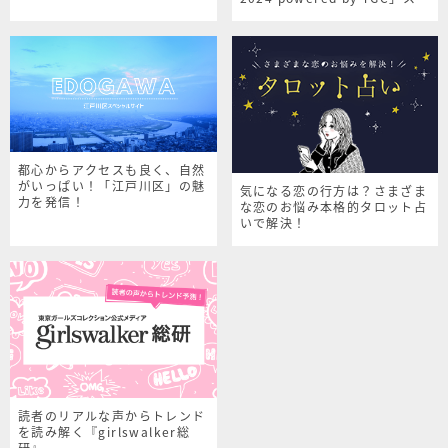
シャルサイト
都心からアクセスも良く、自然
がいっぱい！「江戸川区」の魅
気になる恋の行方は？さまざま
力を発信！
な恋のお悩み本格的タロット占
いで解決！
読者のリアルな声からトレンド
を読み解く『girlswalker総
研』