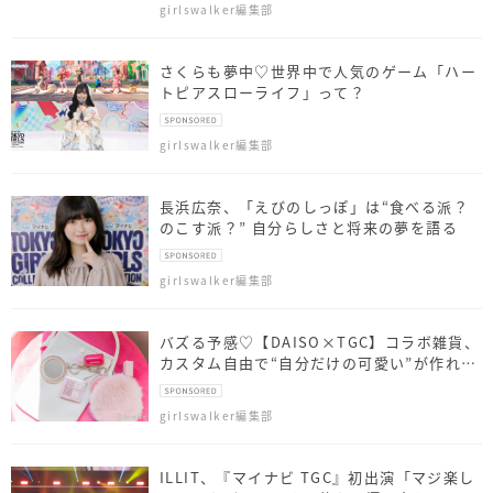
girlswalker編集部
さくらも夢中♡世界中で人気のゲーム「ハー
トピアスローライフ」って？
girlswalker編集部
長浜広奈、「えびのしっぽ」は“食べる派？
のこす派？” 自分らしさと将来の夢を語る
girlswalker編集部
バズる予感♡【DAISO×TGC】コラボ雑貨、
カスタム自由で“自分だけの可愛い”が作れち
ゃう！
girlswalker編集部
ILLIT、『マイナビ TGC』初出演「マジ楽し