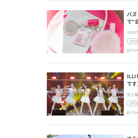
バズ
で“
202
SPO
girl
IL
です
史上最
SPO
girl