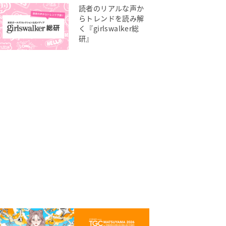
読者のリアルな声か
らトレンドを読み解
く『girlswalker総
研』