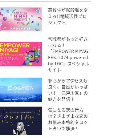
高校生が御殿場を変
える!!地域活性プロ
ジェクト
宮城県がもっと好き
になる！
「EMPOWER MIYAGI
FES. 2024 powered
by TGC」スペシャル
サイト
都心からアクセスも
良く、自然がいっぱ
い！「江戸川区」の
魅力を発信！
気になる恋の行方
は？さまざまな恋の
お悩み本格的タロッ
ト占いで解決！