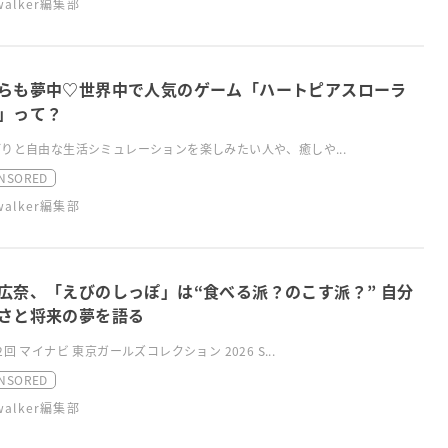
swalker編集部
らも夢中♡世界中で人気のゲーム「ハートピアスローラ
」って？
りと自由な生活シミュレーションを楽しみたい人や、癒しや...
NSORED
swalker編集部
広奈、「えびのしっぽ」は“食べる派？のこす派？” 自分
さと将来の夢を語る
2回 マイナビ 東京ガールズコレクション 2026 S...
NSORED
swalker編集部