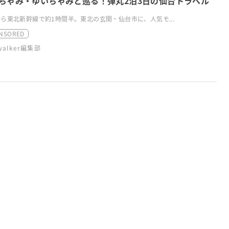
ちゃみ・ゆいちゃみと巡る！弾丸2泊3日の仙台トラベル
ら東北新幹線で約1時間半。東北の玄関・仙台市に、人気モ...
NSORED
swalker編集部