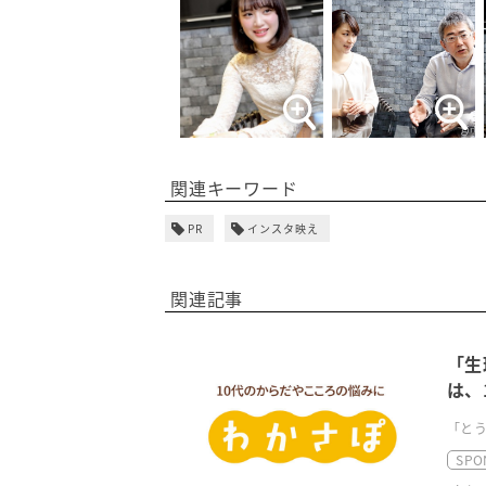
関連キーワード
PR
インスタ映え
関連記事
「生
は、
「とう
SPO