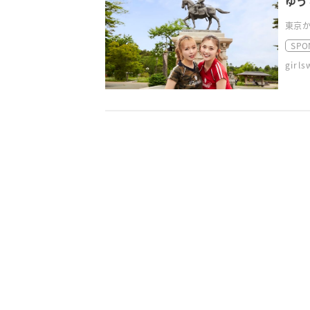
ゆう
東京か
SPO
girl