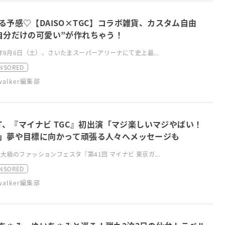
る予感♡【DAISO×TGC】コラボ雑貨、カスタム自由
自分だけの可愛い”が作れちゃう！
5年9月6日（土）、さいたまスーパーアリーナにて史上最...
NSORED
swalker編集部
LIT、『マイナビ TGC』初出演「マジ楽しいマジやばい！
」夢や目標に向かって頑張る人々へメッセージも
大級のファッションフェスタ『第41回 マイナビ 東京ガ...
NSORED
swalker編集部