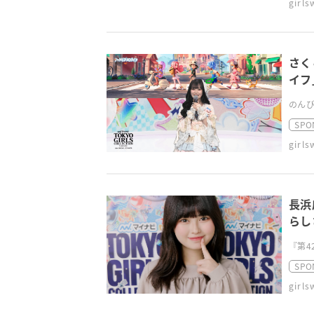
girl
さく
イフ
のんび
SPO
girl
長浜
らし
『第4
SPO
girl