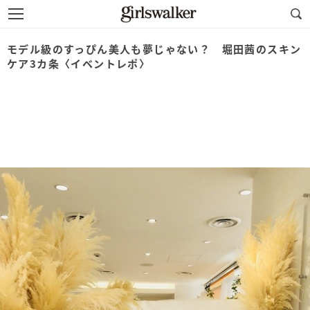
モデル級のすっぴん美人も夢じゃない？ 堀田茜のスキン
ケア3カ条〈イベントレポ〉