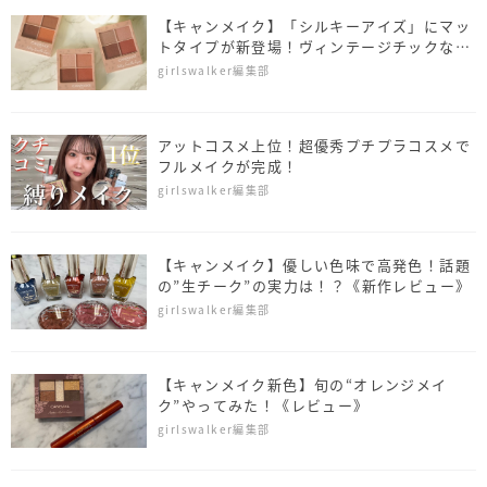
【キャンメイク】「シルキーアイズ」にマッ
トタイプが新登場！ヴィンテージチックな花
柄モチーフにも注目♡
girlswalker編集部
アットコスメ上位！超優秀プチプラコスメで
フルメイクが完成！
girlswalker編集部
【キャンメイク】優しい色味で高発色！話題
の”生チーク”の実力は！？《新作レビュー》
girlswalker編集部
【キャンメイク新色】旬の“オレンジメイ
ク”やってみた！《レビュー》
girlswalker編集部