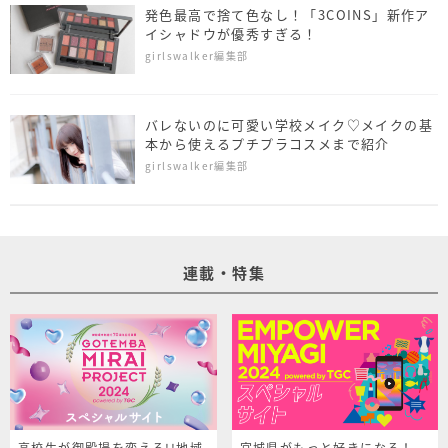
発色最高で捨て色なし！「3COINS」新作ア
イシャドウが優秀すぎる！
girlswalker編集部
バレないのに可愛い学校メイク♡メイクの基
本から使えるプチプラコスメまで紹介
girlswalker編集部
連載・特集
高校生が御殿場を変える!!地域
宮城県がもっと好きになる！