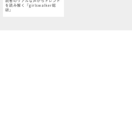
読者のリアルな声からトレンド
を読み解く『girlswalker総
研』