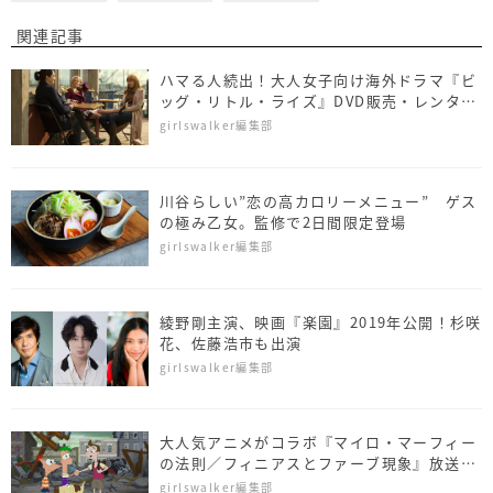
関連記事
ハマる人続出！大人女子向け海外ドラマ『ビ
ッグ・リトル・ライズ』DVD販売・レンタル
スタート
girlswalker編集部
川谷らしい”恋の高カロリーメニュー” ゲス
の極み乙女。監修で2日間限定登場
girlswalker編集部
綾野剛主演、映画『楽園』2019年公開！杉咲
花、佐藤浩市も出演
girlswalker編集部
大人気アニメがコラボ『マイロ・マーフィー
の法則／フィニアスとファーブ現象』放送決
定
girlswalker編集部