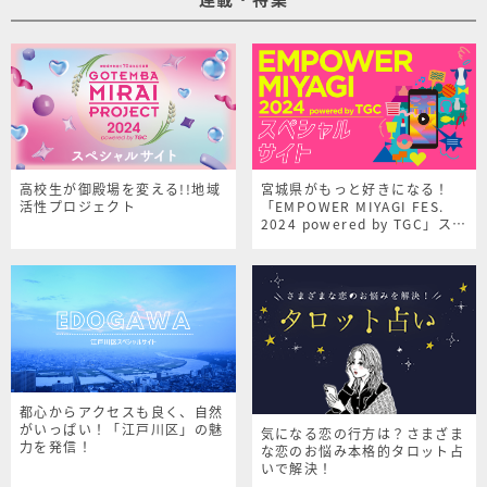
高校生が御殿場を変える!!地域
宮城県がもっと好きになる！
活性プロジェクト
「EMPOWER MIYAGI FES.
2024 powered by TGC」スペ
シャルサイト
都心からアクセスも良く、自然
がいっぱい！「江戸川区」の魅
気になる恋の行方は？さまざま
力を発信！
な恋のお悩み本格的タロット占
いで解決！