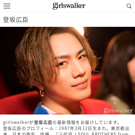
登坂広臣
girlswalkerが
登坂広臣
の最新情報をお届けしています。
登坂広臣のプロフィール：1987年3月12日生まれ。東京都出
身。日本の歌手、俳優。「三代目 J SOUL BROTHERS from