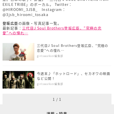
EXILE TRIBE」のボーカル。 Twitter：
@HIROOMI_3JSB_
Instagram：
@3jsb_hiroomi_tosaka
登坂広臣
の画像・写真記事一覧。
最新記事：
三代目J Soul Brothers登坂広臣、“究極の恋
愛”への憧れ…
三代目J Soul Brothers登坂広臣、“究極の
恋愛”への憧れ…
girlswalker編集部
今週末♪「ホットロード」、セカオワの映画
など公開！
girlswalker編集部
1
/
1
連載・特集