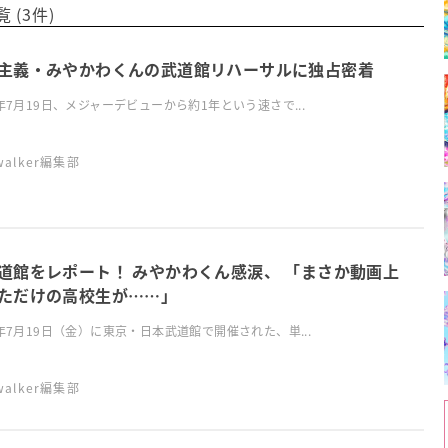
(3件)
主義・みやかわくんの武道館リハーサルに独占密着
9年7月19日、メジャーデビューから約1年という速さで...
swalker編集部
道館をレポート！ みやかわくん感涙、 「まさか動画上
ただけの高校生が……」
9年7月19日（金）に東京・日本武道館で開催された、単...
swalker編集部