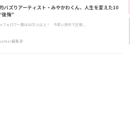
的バズりアーティスト・みやかわくん、人生を変えた10
“後悔”
tterフォロワー数は93万人以上！ 今若い世代で圧倒...
swalker編集部