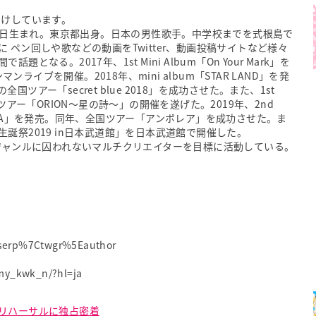
届けしています。
11日生まれ。東京都出身。日本の男性歌手。中学校までを式根島で
ペン回しや歌などの動画をTwitter、動画投稿サイトなど様々
る。2017年、1st Mini Album「On Your Mark」を
ワンマンライブを開催。2018年、mini album「STAR LAND」を発
アー「secret blue 2018」を成功させた。また、1st
ツアー「ORION〜星の詩〜」の開催を遂げた。2019年、2nd
m「RÉBECCA」を発売。同年、全国ツアー「アンボレア」を成功させた。ま
誕祭2019 in日本武道館」を日本武道館で開催した。
書きやジャンルに囚われないマルチクリエイターを目標に活動している。
serp%7Ctwgr%5Eauthor
my_kwk_n/?hl=ja
リハーサルに独占密着