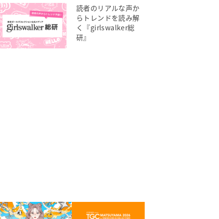
読者のリアルな声か
らトレンドを読み解
く『girlswalker総
研』