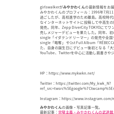
girlswalkerが
みやかわくん
の最新情報をお
みやかわくんのプロフィール：1996年7月
過ごしたが、高校進学のため離島。高校時代に 
なインターネットサイトに投稿して中高生の間で話題とな
発売。同年、Zepp DiverCity TOKYOにて
売しメジャーデビューを果たした。同年、初の全国ツ
single「イダテンドリーマー」の発売や全国
single「略奪」 や1st Full Albu
た、自身の誕生日にデビュー後初となる「大生
YouTube、Twitterを中心に活動し肩
HP：
https://www.mykwkn.net/
Twitter：
https://twitter.com/My_kwk_N?
ref_src=twsrc%5Egoogle%7Ctwcamp%5E
Instagram：
https://www.instagram.com/
みやかわくん
の画像・写真記事一覧。
最新記事：
完璧主義・みやかわくんの武道館