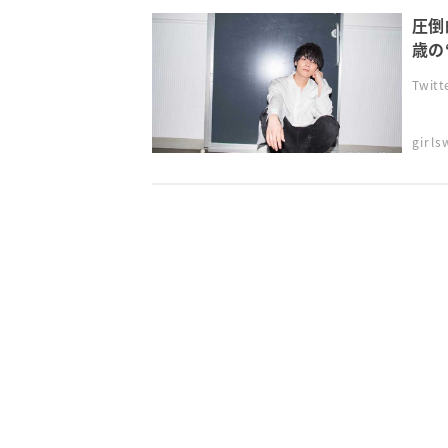
圧倒
歳の
Twi
girl