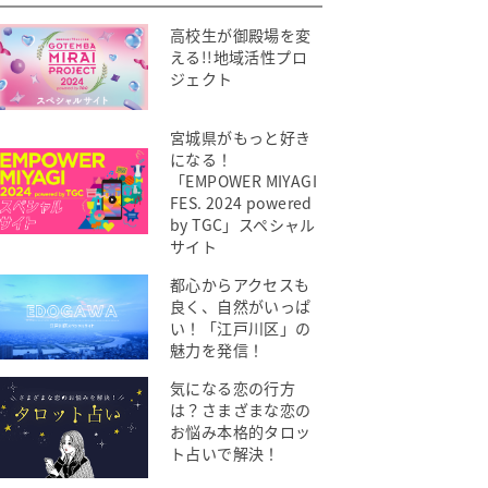
高校生が御殿場を変
える!!地域活性プロ
ジェクト
宮城県がもっと好き
になる！
「EMPOWER MIYAGI
FES. 2024 powered
by TGC」スペシャル
サイト
都心からアクセスも
良く、自然がいっぱ
い！「江戸川区」の
魅力を発信！
気になる恋の行方
は？さまざまな恋の
お悩み本格的タロッ
ト占いで解決！