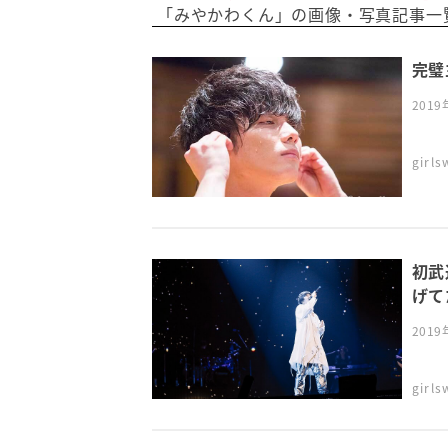
「みやかわくん」の画像・写真記事一覧 
完璧
201
girl
初武
げて
201
girl