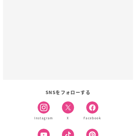
SNSをフォローする
Instagram
X
Facebook