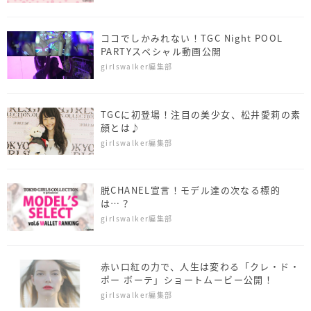
ココでしかみれない！TGC Night POOL
PARTYスペシャル動画公開
girlswalker編集部
TGCに初登場！注目の美少女、松井愛莉の素
顔とは♪
girlswalker編集部
脱CHANEL宣言！モデル達の次なる標的
は…？
girlswalker編集部
赤い口紅の力で、人生は変わる「クレ・ド・
ポー ボーテ」ショートムービー公開！
girlswalker編集部