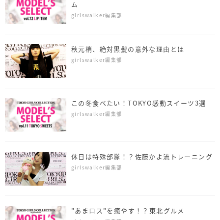
ム
girlswalker編集部
秋元梢、絶対黒髪の意外な理由とは
girlswalker編集部
この冬食べたい！TOKYO感動スイーツ3選
girlswalker編集部
休日は特殊部隊！？佐藤かよ流トレーニング
girlswalker編集部
"あまロス"を癒やす！？東北グルメ