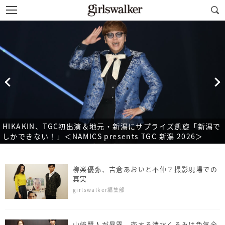
HIKAKIN、TGC初出演＆地元・新潟にサプライズ凱旋「新潟で
しかできない！」＜NAMICS presents TGC 新潟 2026＞
柳楽優弥、吉倉あおいと不仲？撮影現場での
真実
girlswalker編集部
山﨑賢人が暴露、恋する清水くるみは色気全