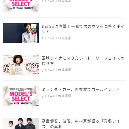
girlswalker編集部
DaiGoに直撃！一発で男のウソを見抜くポイ
ント
girlswalker編集部
玉城ティナになりたい！ドーリーフェイスの
作り方
girlswalker編集部
ミランダ・カー、略奪愛でゴールイン！？
girlswalker編集部
高良健吾、波瑠、中村蒼が語る「真冬アイ
ス」の真相