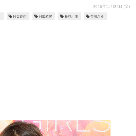
2016年11月25日 (金)
み
岡田紗佳
岡田結実
長谷川潤
香川沙耶