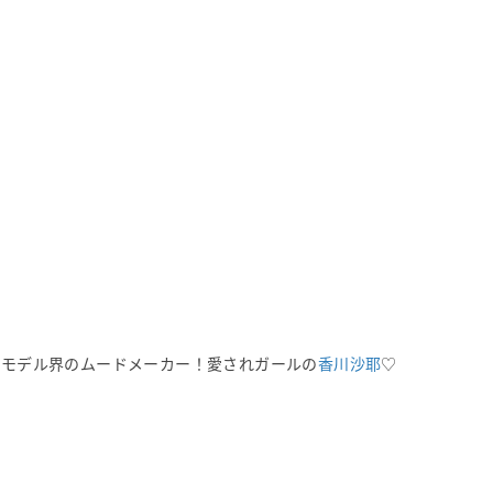
、モデル界のムードメーカー！愛されガールの
香川沙耶
♡