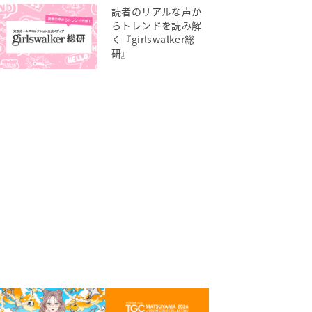
読者のリアルな声か
らトレンドを読み解
く『girlswalker総
研』