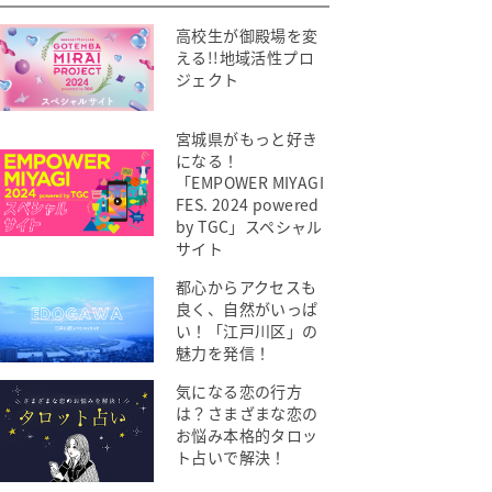
高校生が御殿場を変
える!!地域活性プロ
ジェクト
宮城県がもっと好き
になる！
「EMPOWER MIYAGI
FES. 2024 powered
by TGC」スペシャル
サイト
都心からアクセスも
良く、自然がいっぱ
い！「江戸川区」の
魅力を発信！
気になる恋の行方
は？さまざまな恋の
お悩み本格的タロッ
ト占いで解決！