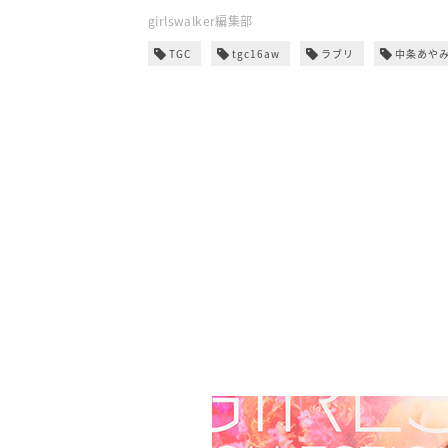
girlswalker編集部
TGC
tgc16aw
ラブリ
中条あや