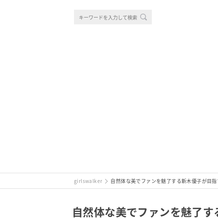
girlswalker
自然体な美でファンを魅了する新木優子が目指
自然体な美でファンを魅了す