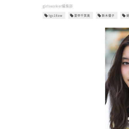
girlswalker編集部
tgc16aw
愛甲千笑美
新木優子