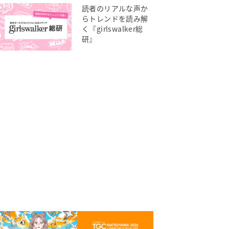
読者のリアルな声か
らトレンドを読み解
く『girlswalker総
研』