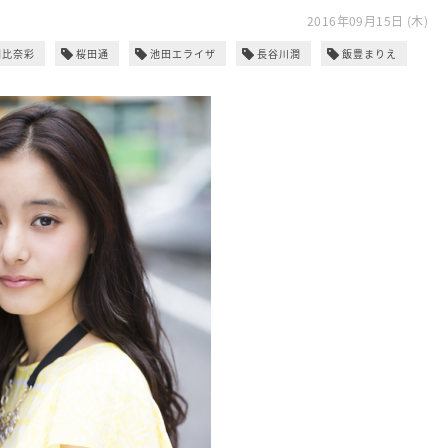
2016年09月15日 (木)
朝比奈彩
桜田通
池田エライザ
長谷川潤
飯豊まりえ