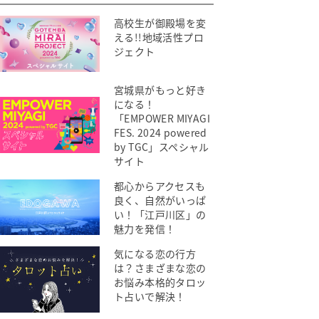
高校生が御殿場を変
える!!地域活性プロ
ジェクト
宮城県がもっと好き
になる！
「EMPOWER MIYAGI
FES. 2024 powered
by TGC」スペシャル
サイト
都心からアクセスも
良く、自然がいっぱ
い！「江戸川区」の
魅力を発信！
気になる恋の行方
は？さまざまな恋の
お悩み本格的タロッ
ト占いで解決！