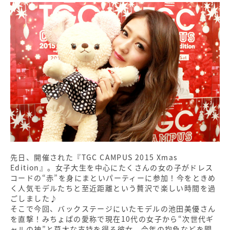
先日、開催された『TGC CAMPUS 2015 Xmas
Edition』。女子大生を中心にたくさんの女の子がドレス
コードの“赤”を身にまといパーティーに参加！今をときめ
く人気モデルたちと至近距離という贅沢で楽しい時間を過
ごしました♪
そこで今回、バックステージにいたモデルの池田美優さん
を直撃！みちょぱの愛称で現在10代の女子から“次世代ギ
ャルの神”と莫大な支持を得る彼女。今年の抱負などを聞