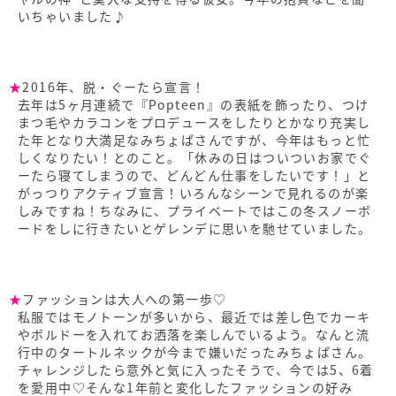
いちゃいました♪
★
2016年、脱・ぐーたら宣言！
去年は5ヶ月連続で『Popteen』の表紙を飾ったり、つけ
まつ毛やカラコンをプロデュースをしたりとかなり充実し
た年となり大満足なみちょぱさんですが、今年はもっと忙
しくなりたい！とのこと。「休みの日はついついお家でぐ
ーたら寝てしまうので、どんどん仕事をしたいです！」と
がっつりアクティブ宣言！いろんなシーンで見れるのが楽
しみですね！ちなみに、プライベートではこの冬スノーボ
ードをしに行きたいとゲレンデに思いを馳せていました。
★
ファッションは大人への第一歩♡
私服ではモノトーンが多いから、最近では差し色でカーキ
やボルドーを入れてお洒落を楽しんでいるよう。なんと流
行中のタートルネックが今まで嫌いだったみちょぱさん。
チャレンジしたら意外と気に入ったそうで、今では5、6着
を愛用中♡そんな1年前と変化したファッションの好み