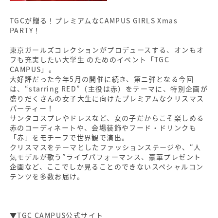
TGCが贈る！プレミアムなCAMPUS GIRLS Xmas
PARTY！
東京ガールズコレクションがプロデュースする、オンもオ
フも充実したい大学生 のためのイベント「TGC
CAMPUS」。
大好評だった今年5月の開催に続き、第ニ弾となる今回
は、“starring RED”（主役は赤）をテーマに、特別企画が
盛りだくさんの女子大生に向けたプレミアムなクリスマス
パーティー！
サンタコスプレやドレスなど、女の子だからこそ楽しめる
赤のコーディネートや、会場装飾やフード・ドリンクも
「赤」をモチーフで世界観で演出。
クリスマスをテーマとしたファッションステージや、“人
気モデルが歌う”ライブパフォーマンス、豪華プレゼント
企画など、ここでしか見ることのできないスペシャルコン
テンツを多数お届け。
▼TGC CAMPUS公式サイト