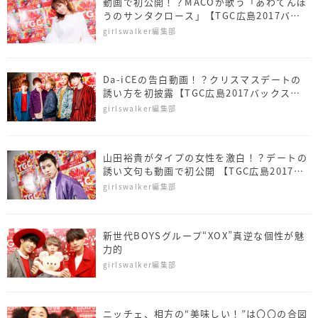
動画で初公開！？MACOが歌う「あわてんぼ
うのサンタクロース」【TGC広島2017バッ
クステージインタビュー】
girlswalker編集部
Da-iCEの告白動画！？クリスマスデートの
誘い方を初披露【TGC広島2017バックステ
ージインタビュー
girlswalker編集部
山田裕貴がタイプの女性を激白！？デートの
誘い文句も動画で初公開 【TGC広島2017バ
ックステージインタビュー】
girlswalker編集部
新世代BOYSグループ“XOX”真逆な個性が魅
力的
girlswalker編集部
ニッチェ、相方の“美味しい！”は〇〇の合図