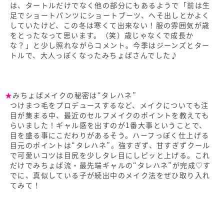
は、タートルだけでなく他の部分にもあるようで「前は生
足でショートパンツにショートブーツ、へそ出しとかよく
していたけど、この冬は寒くて出来ない！服の雰囲気が歳
をとったなって思います。（笑）歳じゃなくで成長か
な？」と少し照れながらコメント。今季はジーンズとター
トルで、大人っぽくなったみちょぱさんでした♪
★
みちょぱメイクの秘密は“タレハネ”
つけまつ毛をプロデュースするなど、メイクについても注
目が集まる中、最近のセルフメイクのポイントを教えても
らいました！ギャル感を出すのが1番大事ということで、
目を盛る事にこだわりがあるそう。ハーフっぽく仕上げる
目元のポイントは“タレハネ”。強すぎず、甘すぎずクール
で可愛いコツは目尻を少しタレ目にしピッと上げる。これ
だけでみちょぱ流・最先端ギャルの“タレハネ”が完成♡す
でに、真似している子が続出中のメイク法をぜひ取り入れ
てみて！