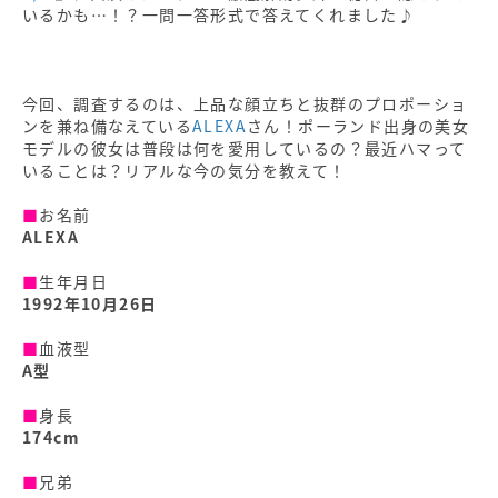
いるかも…！？一問一答形式で答えてくれました♪
今回、調査するのは、上品な顔立ちと抜群のプロポーショ
ンを兼ね備なえている
ALEXA
さん！ポーランド出身の美女
モデルの彼女は普段は何を愛用しているの？最近ハマって
いることは？リアルな今の気分を教えて！
■
お名前
ALEXA
■
生年月日
1992年10月26日
■
血液型
A型
■
身長
174cm
■
兄弟