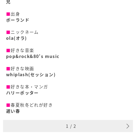
兄
■
出身
ポーランド
■
ニックネーム
ola(オラ)
■
好きな音楽
pop&rock&80’s music
■
好きな映画
whiplash(セッション)
■
好きな本・マンガ
ハリーポッター
■
春夏秋冬どれが好き
遅い春
1
/
2