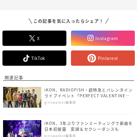
この記事を気に入ったらシェア！
X
Instagram
TikTok
Pintarest
関連記事
iKON、RADIOFISH・超特急とバレンタイン
ライブイベント「PERFECT VALENTINE
2019」に出演決定！
girlswalker編集部
iKON、3年ぶりファンミーティングで新曲を
日本初披露 変顔＆セクシーダンスも
girlswalker編集部