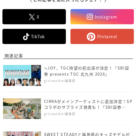
X
Instagram
TikTok
Pintarest
関連記事
≒JOY、TGC待望の初出演が決定！『SBI証
券 presents TGC 北九州 2026』
girlswalker編集部
CIRRAがメインアーティストに追加決定！SP
コラボのサプライズ発表も！『SBI証券
presents TGC 北九州 2026』
girlswalker編集部
SWEET STEADYと福島県のキッズモデルが