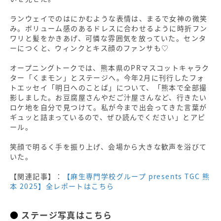
ランウェイでのはにかむような表情は、まるで女神の微笑
み。ボリューム感のあるドレスに合わせるように時折フン
ワリと髪をかきあげ、可憐な雰囲気を放っていた。センタ
ーにつくと、ウィンクとキス顔のファンサも♡
オープニングトークでは、熊本県のPRマスコットキャラク
ター「くまモン」とステージへ。今年2月に刊行したフォ
トエッセイ「明日へのことば」について、「熊本で全部撮
影しました。お豆腐屋さんやだご汁屋さんなど、行きたい
ロケ地を自分で見つけて。私が今まで出会ってきた言葉が
ギュッと詰まっているので、ぜひ読んでください」とアピ
ール。
笑顔で明るく手を振り上げ、会場から大きな歓声を浴びて
いた。
【関連記事】：
【麻生専門学校グループ presents TGC 熊
本 2025】全レポートはこちら
ステージ写真はこちら