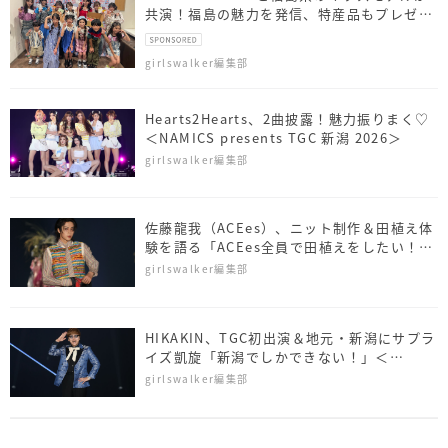
共演！福島の魅力を発信、特産品もプレゼン
ト
girlswalker編集部
Hearts2Hearts、2曲披露！魅力振りまく♡
＜NAMICS presents TGC 新潟 2026＞
girlswalker編集部
佐藤⿓我（ACEes）、ニット制作＆田植え体
験を語る「ACEes全員で田植えをしたい！」
＜NAMICS presents TGC 新潟 2026＞
girlswalker編集部
HIKAKIN、TGC初出演＆地元・新潟にサプラ
イズ凱旋「新潟でしかできない！」＜
NAMICS presents TGC 新潟 2026＞
girlswalker編集部