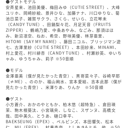
●ゲストモデル
安⻫星来、池⽥美優、梅⽥みゆ（CUTIE STREET）、⼤峰
ユリホ、岡崎紗絵、景井ひな、加藤ナナ、川⼝ゆりな、菊
池⽇菜⼦、雑賀サクラ、さくら、せいら、⽴花琴未
（CANDY TUNE）、⽥鍋梨々花、⽉⾜天⾳（FRUITS
ZIPPER）、鶴嶋乃愛、中条あやみ、なごみ、那須ほほ
み、新沼凛空、ねお、希空、野咲美優、林芽亜⾥、
HITOMI（SAY MY NAME）、藤⽥ニコル、ブリッジマン遊
七、古澤⾥紗（CUTIE STREET）、本⽥紗来、MINAMI、
村上愛花、村川緋杏（CANDY TUNE）、村瀬紗英、ゆいち
ゃみ、ゆうちゃみ、莉⼦ ※50⾳順
●モデル
金澤亜美（僕が見たかった青空）、黒嵜菜々子、谷崎早耶
（≠ME）、ののか、福山絢水、宮本愛結、吉本此那（僕が
見たかった青空）、米澤りあ、りんか ※50音順
●ゲスト
小方蒼介、おかのやともか、柏木悠（超特急）、倉田瑛
茉、駒木根葵汰、小宮璃央、しなこ、スザンヌ、高橋文
哉、田中美久、とうあ、樋口幸平、
BAEKSEUNG（EPEX）、ペルピンズ、本田響矢、松本
仁、MU（EPEX）、村重杏奈、よしあき&ミチ 他 ※50