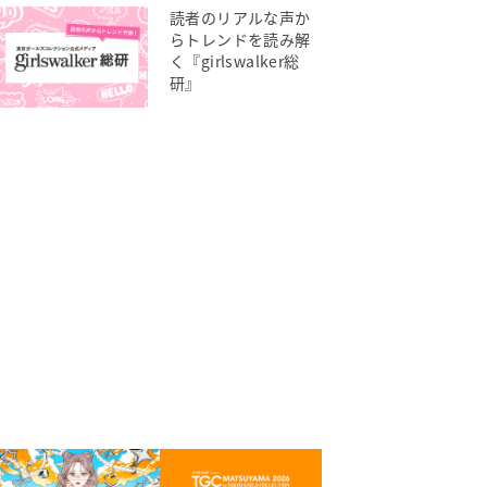
読者のリアルな声か
らトレンドを読み解
く『girlswalker総
研』