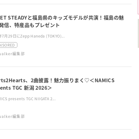
EET STEADYと福島県のキッズモデルが共演！福島の魅
発信、特産品もプレゼント
年7月29日にZepp Haneda (TOKYO)...
NSORED
swalker編集部
arts2Hearts、2曲披露！魅力振りまく♡＜NAMICS
sents TGC 新潟 2026＞
CS presents TGC NIIGATA 2...
swalker編集部