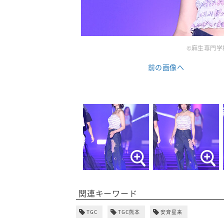
©麻生専門学校グ
前の画像へ
関連キーワード
TGC
TGC熊本
安斉星来