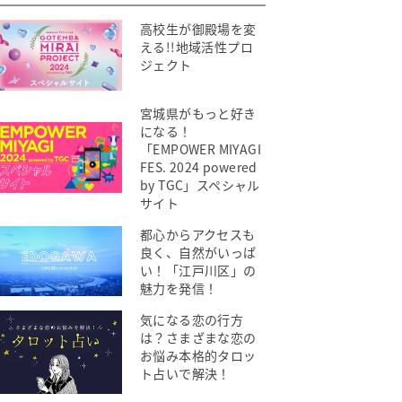
高校生が御殿場を変
える!!地域活性プロ
ジェクト
宮城県がもっと好き
になる！
「EMPOWER MIYAGI
FES. 2024 powered
by TGC」スペシャル
サイト
都心からアクセスも
良く、自然がいっぱ
い！「江戸川区」の
魅力を発信！
気になる恋の行方
は？さまざまな恋の
お悩み本格的タロッ
ト占いで解決！