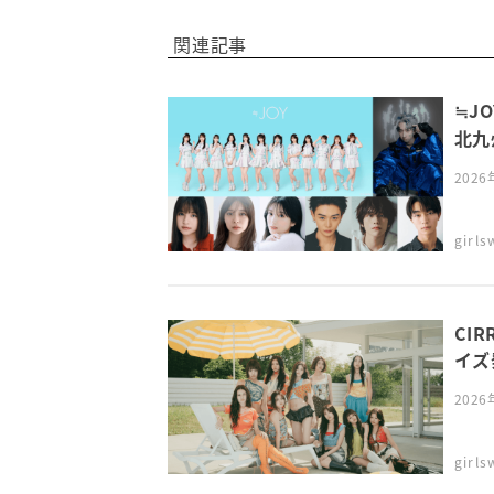
関連記事
≒J
北九州
202
girl
CI
イズ発
202
girl