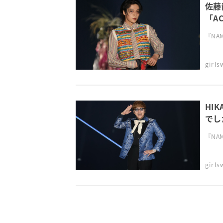
佐藤
「A
TGC
『NAMI
girl
HI
でしか
『NAMI
girl