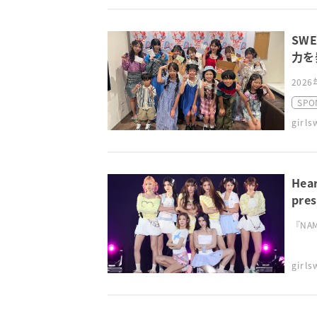
SW
力を
2026
SPO
girl
He
pre
『NAMI
girl