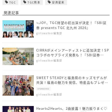
TGC
TGC熊本
安斉星来
関連記事
≒JOY、TGC待望の初出演が決定！『SBI証
券 presents TGC 北九州 2026』
girlswalker編集部
CIRRAがメインアーティストに追加決定！SP
コラボのサプライズ発表も！『SBI証券
presents TGC 北九州 2026』
girlswalker編集部
SWEET STEADYと福島県のキッズモデルが
共演！福島の魅力を発信、特産品もプレゼン
ト
girlswalker編集部
Hearts2Hearts、2曲披露！魅力振りまく♡