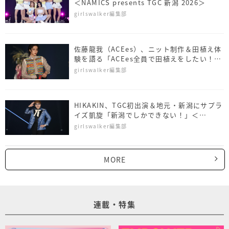
＜NAMICS presents TGC 新潟 2026＞
girlswalker編集部
佐藤⿓我（ACEes）、ニット制作＆田植え体
験を語る「ACEes全員で田植えをしたい！」
＜NAMICS presents TGC 新潟 2026＞
girlswalker編集部
HIKAKIN、TGC初出演＆地元・新潟にサプラ
イズ凱旋「新潟でしかできない！」＜
NAMICS presents TGC 新潟 2026＞
girlswalker編集部
MORE
連載・特集