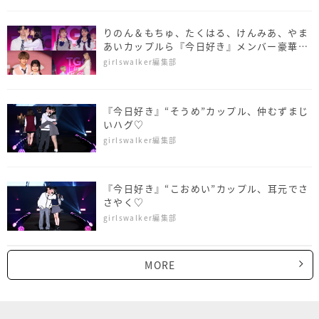
りのん＆もちゅ、たくはる、けんみあ、やま
あいカップルら『今日好き』メンバー豪華集
結！＜TGC teen ICHINOSEKI 2025＞
girlswalker編集部
『今日好き』“そうめ”カップル、仲むずまじ
いハグ♡
girlswalker編集部
『今日好き』“こおめい”カップル、耳元でさ
さやく♡
girlswalker編集部
MORE