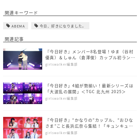
関連キーワード
ABEMA
今日、好きになりました。
関連記事
『今日好き』メンバー8名登場！ゆま（谷村
優真）＆しゅん（倉澤俊）カップル初ランウ
ェイ＜SDGs推進 TGC しずおか 2026＞
girlswalker編集部
「今日好き」4組が勢揃い！最新シリーズは
「大波乱の展開」＜TGC 北九州 2025＞
girlswalker編集部
『今日好き』“かなりの”カップル、“おひな
さま”こと長浜広奈ら集結！「キュンキュン
保証します♡」＜TGC teen 2025 Summer
girlswalker編集部
＞