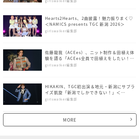
girlswalker編集部
Hearts2Hearts、2曲披露！魅力振りまく♡
＜NAMICS presents TGC 新潟 2026＞
girlswalker編集部
佐藤⿓我（ACEes）、ニット制作＆田植え体
験を語る「ACEes全員で田植えをしたい！」
＜NAMICS presents TGC 新潟 2026＞
girlswalker編集部
HIKAKIN、TGC初出演＆地元・新潟にサプラ
イズ凱旋「新潟でしかできない！」＜
NAMICS presents TGC 新潟 2026＞
girlswalker編集部
MORE