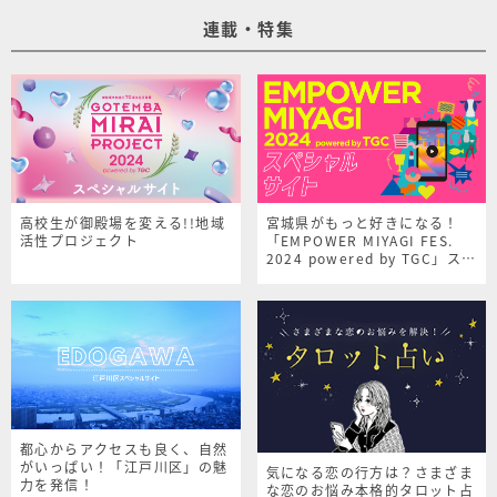
連載・特集
高校生が御殿場を変える!!地域
宮城県がもっと好きになる！
活性プロジェクト
「EMPOWER MIYAGI FES.
2024 powered by TGC」スペ
シャルサイト
都心からアクセスも良く、自然
がいっぱい！「江戸川区」の魅
気になる恋の行方は？さまざま
力を発信！
な恋のお悩み本格的タロット占