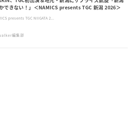
KAKIN、TGC初出演＆地元・新潟にサプライズ凱旋「新潟
できない！」＜NAMICS presents TGC 新潟 2026＞
CS presents TGC NIIGATA 2...
swalker編集部