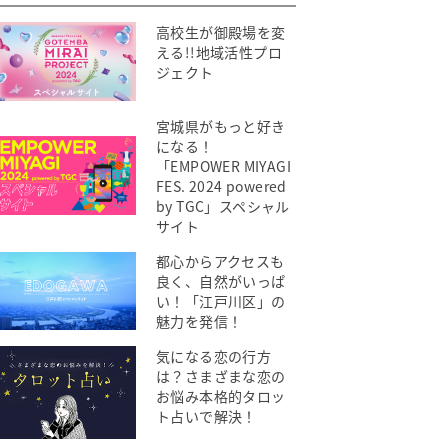
高校生が御殿場を変
える!!地域活性プロ
ジェクト
宮城県がもっと好き
になる！
「EMPOWER MIYAGI
FES. 2024 powered
by TGC」スペシャル
サイト
都心からアクセスも
良く、自然がいっぱ
い！「江戸川区」の
魅力を発信！
気になる恋の行方
は？さまざまな恋の
お悩み本格的タロッ
ト占いで解決！