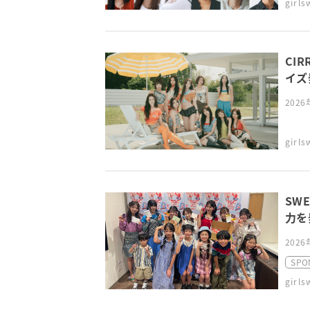
girl
CI
イズ発
202
girl
SW
力を
2026
SPO
girl