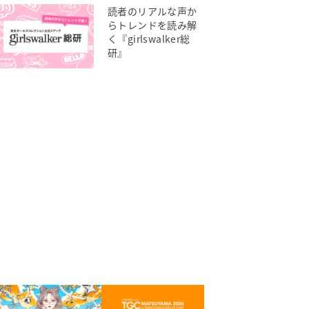
読者のリアルな声か
らトレンドを読み解
く『girlswalker総
研』