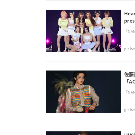
He
pre
『NAMI
girl
佐藤
「A
TGC
『NAMI
girl