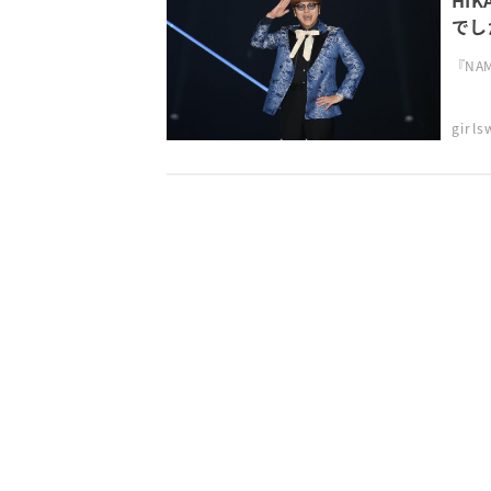
HI
でしか
『NAMI
girl