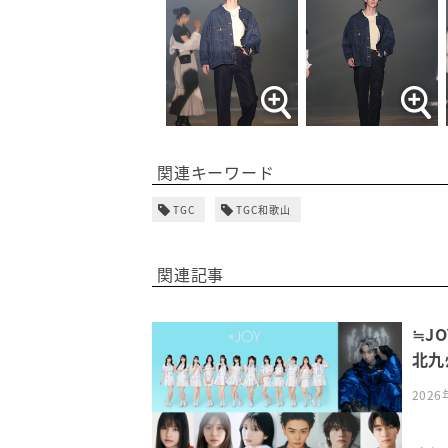
関連キーワード
TGC
TGC和歌山
関連記事
≒J
北九州
202