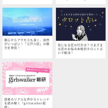
シャルサイト
都心からアクセスも良く、自然
がいっぱい！「江戸川区」の魅
気になる恋の行方は？さまざま
力を発信！
な恋のお悩み本格的タロット占
いで解決！
読者のリアルな声からトレンド
を読み解く『girlswalker総
研』