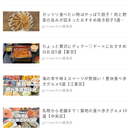
ガッツリ食べたい時はやっぱり餃子！肉と野
菜の旨みが詰まったおすすめ焼き餃子5選
【東京】
girlswalker編集部
ちょっと贅沢にディナー♡デートにおすすめ
のお店5選【東京】
girlswalker編集部
海の幸や映えスイーツが勢揃い！豊洲食べ歩
きグルメ8選【江東区】
girlswalker編集部
名物から老舗まで！築地の食べ歩きグルメ10
選【中央区】
girlswalker編集部