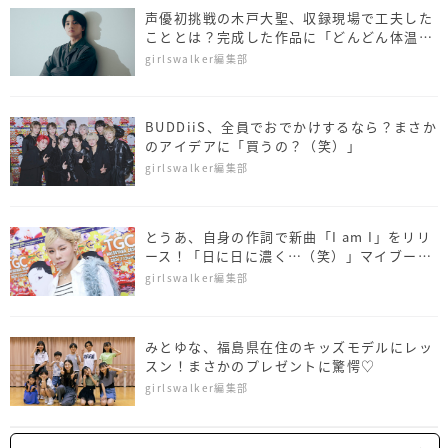
声優初挑戦の木戸大聖、収録現場で工夫した
こととは？完成した作品に「どんどん体温
が…」
girlswalker編集部
BUDDiiS、全員でおでかけするなら？まさか
のアイデアに「買うの？（笑）」
girlswalker編集部
とうあ、自身の作詞で新曲「I am I」をリリ
ース！「日に日に濃く…（笑）」マイブーム
についても明かす
girlswalker編集部
みとゆな、福島県在住のキッズモデルにレッ
スン！まさかのプレゼントに驚愕♡
girlswalker編集部