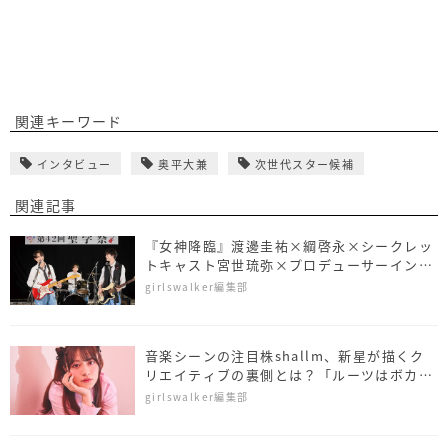
関連キーワード
インタビュー
奥平大兼
次世代スター候補
関連記事
『女神降臨』渡邊圭祐×綱啓永×シークレッ
トキャスト宮世琉弥×プロデューサーインタ
ビュー、共演の3人がやってみたい楽器っ
girlswalker編集部
て……？
音楽シーンの注目株shallm、新星が描くク
リエイティブの裏側とは？「ルーツはボカ
ロ」
girlswalker編集部