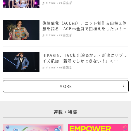
girlswalker編集部
佐藤⿓我（ACEes）、ニット制作＆田植え体
験を語る「ACEes全員で田植えをしたい！」
＜NAMICS presents TGC 新潟 2026＞
girlswalker編集部
HIKAKIN、TGC初出演＆地元・新潟にサプラ
イズ凱旋「新潟でしかできない！」＜
NAMICS presents TGC 新潟 2026＞
girlswalker編集部
MORE
連載・特集