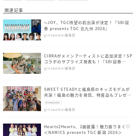
関連記事
≒JOY、TGC待望の初出演が決定！『SBI証
券 presents TGC 北九州 2026』
girlswalker編集部
CIRRAがメインアーティストに追加決定！SP
コラボのサプライズ発表も！『SBI証券
presents TGC 北九州 2026』
girlswalker編集部
SWEET STEADYと福島県のキッズモデルが
共演！福島の魅力を発信、特産品もプレゼン
ト
girlswalker編集部
Hearts2Hearts、2曲披露！魅力振りまく♡
＜NAMICS presents TGC 新潟 2026＞