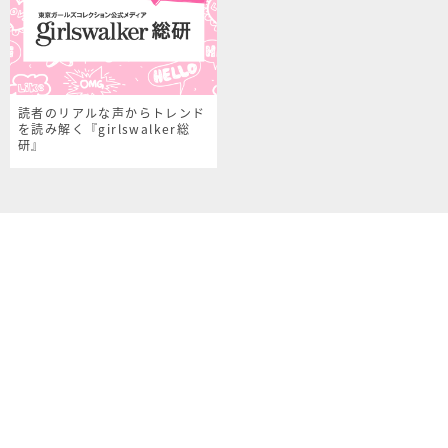
読者のリアルな声からトレンド
を読み解く『girlswalker総
研』