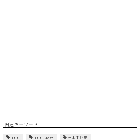
関連キーワード
TGC
TGC23AW
吉木千沙都