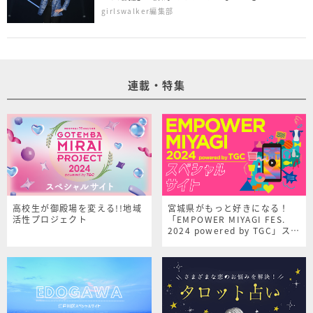
NAMICS presents TGC 新潟 2026＞
girlswalker編集部
連載・特集
高校生が御殿場を変える!!地域
宮城県がもっと好きになる！
活性プロジェクト
「EMPOWER MIYAGI FES.
2024 powered by TGC」スペ
シャルサイト