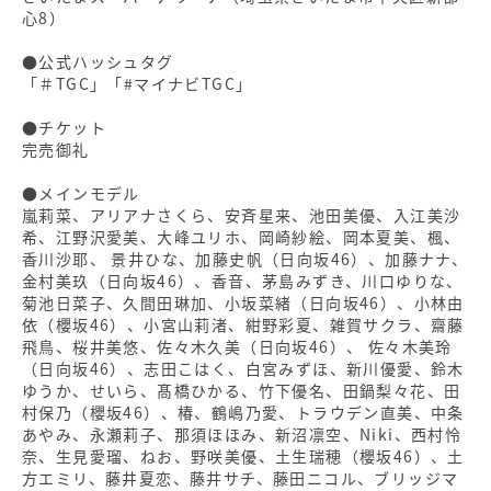
心8）
●公式ハッシュタグ
「＃TGC」「#マイナビTGC」
●チケット
完売御礼
●メインモデル
嵐莉菜、アリアナさくら、安斉星来、池田美優、入江美沙
希、江野沢愛美、大峰ユリホ、岡崎紗絵、岡本夏美、楓、
香川沙耶、 景井ひな、加藤史帆（日向坂46）、加藤ナナ、
金村美玖（日向坂46）、香音、茅島みずき、川口ゆりな、
菊池日菜子、久間田琳加、小坂菜緒（日向坂46）、小林由
依（櫻坂46）、小宮山莉渚、紺野彩夏、雑賀サクラ、齋藤
飛鳥、桜井美悠、佐々木久美（日向坂46）、 佐々木美玲
（日向坂46）、志田こはく、白宮みずほ、新川優愛、鈴木
ゆうか、せいら、髙橋ひかる、竹下優名、田鍋梨々花、田
村保乃（櫻坂46）、椿、鶴嶋乃愛、トラウデン直美、中条
あやみ、永瀬莉子、那須ほほみ、新沼凛空、Niki、西村怜
奈、生見愛瑠、ねお、野咲美優、土生瑞穂（櫻坂46）、土
方エミリ、藤井夏恋、藤井サチ、藤田ニコル、ブリッジマ