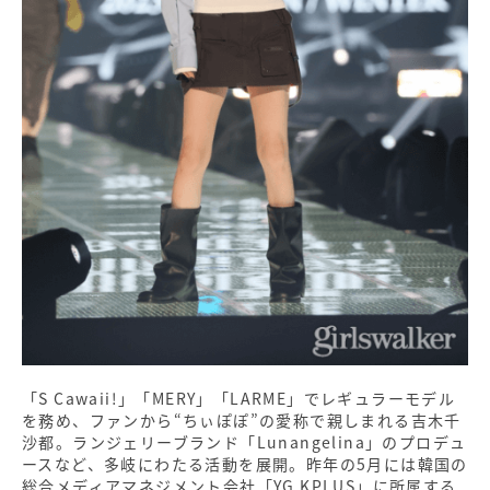
「S Cawaii!」「MERY」「LARME」でレギュラーモデル
を務め、ファンから“ちぃぽぽ”の愛称で親しまれる吉木千
沙都。ランジェリーブランド「Lunangelina」のプロデュ
ースなど、多岐にわたる活動を展開。昨年の5月には韓国の
総合メディアマネジメント会社「YG KPLUS」に所属する