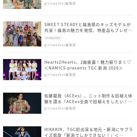
presents TGC 北九州 2026』
girlswalker編集部
SWEET STEADYと福島県のキッズモデルが
共演！福島の魅力を発信、特産品もプレゼン
ト
girlswalker編集部
Hearts2Hearts、2曲披露！魅力振りまく♡
＜NAMICS presents TGC 新潟 2026＞
girlswalker編集部
佐藤⿓我（ACEes）、ニット制作＆田植え体
験を語る「ACEes全員で田植えをしたい！」
＜NAMICS presents TGC 新潟 2026＞
girlswalker編集部
HIKAKIN、TGC初出演＆地元・新潟にサプラ
イズ凱旋「新潟でしかできない！」＜