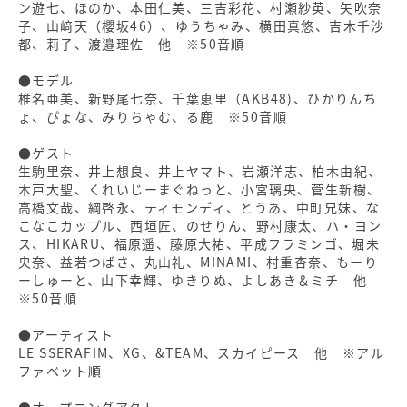
ン遊七、ほのか、本田仁美、三吉彩花、村瀬紗英、矢吹奈
子、山﨑天（櫻坂46）、ゆうちゃみ、横田真悠、吉木千沙
都、莉子、渡邉理佐 他 ※50音順
●モデル
椎名亜美、新野尾七奈、千葉恵里（AKB48)、ひかりんち
ょ、ぴょな、みりちゃむ、る鹿 ※50音順
●ゲスト
生駒里奈、井上想良、井上ヤマト、岩瀬洋志、柏木由紀、
木戸大聖、くれいじーまぐねっと、小宮璃央、菅生新樹、
高橋文哉、綱啓永、ティモンディ、とうあ、中町兄妹、な
こなこカップル、西垣匠、のせりん、野村康太、ハ・ヨン
ス、HIKARU、福原遥、藤原大祐、平成フラミンゴ、堀未
央奈、益若つばさ、丸山礼、MINAMI、村重杏奈、もーり
ーしゅーと、山下幸輝、ゆきりぬ、よしあき＆ミチ 他
※50音順
●アーティスト
LE SSERAFIM、XG、&TEAM、スカイピース 他 ※アル
ファベット順