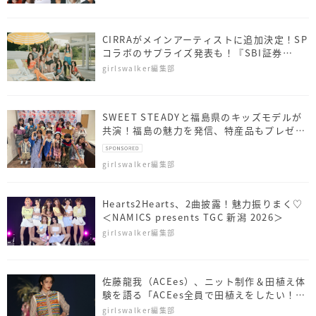
CIRRAがメインアーティストに追加決定！SP
コラボのサプライズ発表も！『SBI証券
presents TGC 北九州 2026』
girlswalker編集部
SWEET STEADYと福島県のキッズモデルが
共演！福島の魅力を発信、特産品もプレゼン
ト
girlswalker編集部
Hearts2Hearts、2曲披露！魅力振りまく♡
＜NAMICS presents TGC 新潟 2026＞
girlswalker編集部
佐藤⿓我（ACEes）、ニット制作＆田植え体
験を語る「ACEes全員で田植えをしたい！」
＜NAMICS presents TGC 新潟 2026＞
girlswalker編集部