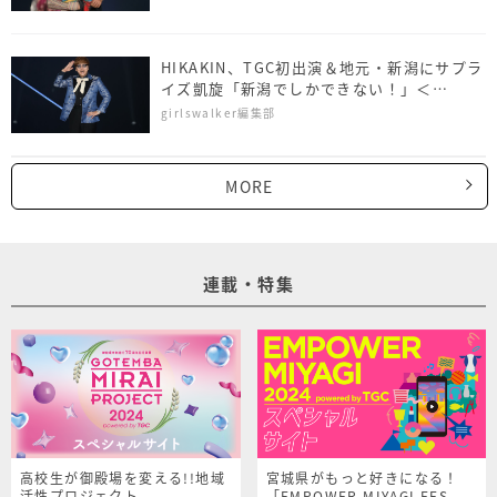
HIKAKIN、TGC初出演＆地元・新潟にサプラ
イズ凱旋「新潟でしかできない！」＜
NAMICS presents TGC 新潟 2026＞
girlswalker編集部
MORE
連載・特集
高校生が御殿場を変える!!地域
宮城県がもっと好きになる！
活性プロジェクト
「EMPOWER MIYAGI FES.