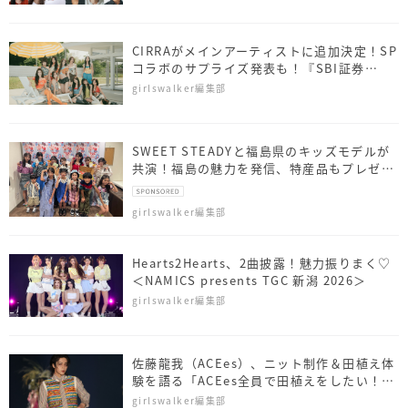
CIRRAがメインアーティストに追加決定！SP
コラボのサプライズ発表も！『SBI証券
presents TGC 北九州 2026』
girlswalker編集部
SWEET STEADYと福島県のキッズモデルが
共演！福島の魅力を発信、特産品もプレゼン
ト
girlswalker編集部
Hearts2Hearts、2曲披露！魅力振りまく♡
＜NAMICS presents TGC 新潟 2026＞
girlswalker編集部
佐藤⿓我（ACEes）、ニット制作＆田植え体
験を語る「ACEes全員で田植えをしたい！」
＜NAMICS presents TGC 新潟 2026＞
girlswalker編集部