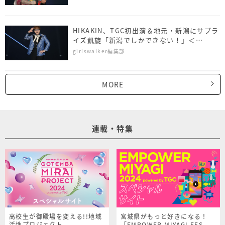
HIKAKIN、TGC初出演＆地元・新潟にサプラ
イズ凱旋「新潟でしかできない！」＜
NAMICS presents TGC 新潟 2026＞
girlswalker編集部
MORE
連載・特集
高校生が御殿場を変える!!地域
宮城県がもっと好きになる！
活性プロジェクト
「EMPOWER MIYAGI FES.