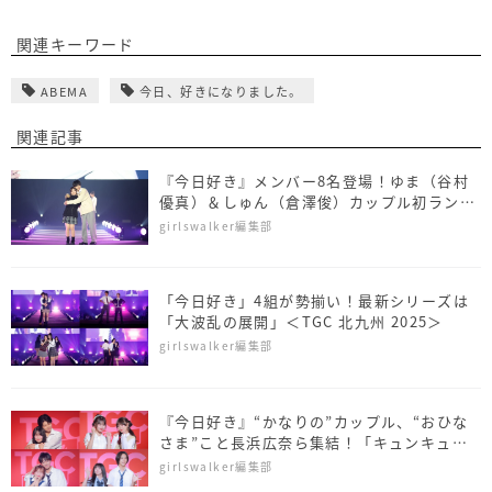
関連キーワード
ABEMA
今日、好きになりました。
関連記事
『今日好き』メンバー8名登場！ゆま（谷村
優真）＆しゅん（倉澤俊）カップル初ランウ
ェイ＜SDGs推進 TGC しずおか 2026＞
girlswalker編集部
「今日好き」4組が勢揃い！最新シリーズは
「大波乱の展開」＜TGC 北九州 2025＞
girlswalker編集部
『今日好き』“かなりの”カップル、“おひな
さま”こと長浜広奈ら集結！「キュンキュン
保証します♡」＜TGC teen 2025 Summer
girlswalker編集部
＞