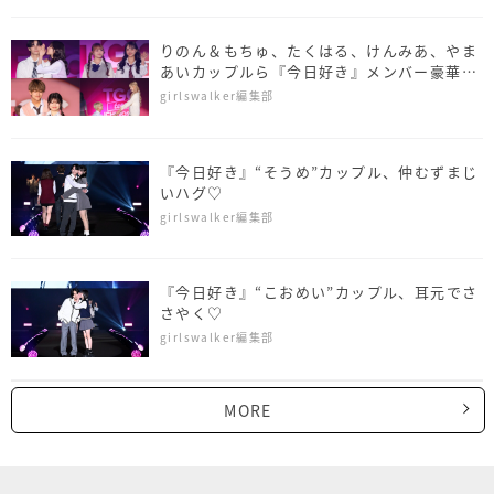
りのん＆もちゅ、たくはる、けんみあ、やま
あいカップルら『今日好き』メンバー豪華集
結！＜TGC teen ICHINOSEKI 2025＞
girlswalker編集部
『今日好き』“そうめ”カップル、仲むずまじ
いハグ♡
girlswalker編集部
『今日好き』“こおめい”カップル、耳元でさ
さやく♡
girlswalker編集部
MORE