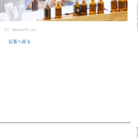
（C）AbemaTV, Inc.
記事へ戻る