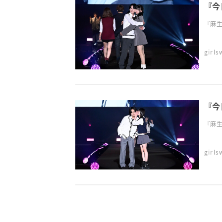
『今
『麻生専
girl
『今
『麻生専
girl