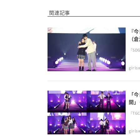
関連記事
『今
（倉
202
『SDG
girl
「今
開」
『TGC 
girl