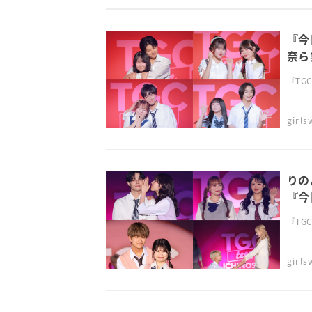
『今
奈ら
Su
『TGC
girl
りの
『今
202
『TGC 
girl