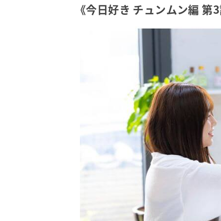
《今日好き チュンムン編 第