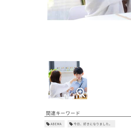
関連キーワード
ABEMA
今日、好きになりました。