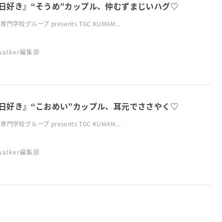
日好き』“そうめ”カップル、仲むずまじいハグ♡
門学校グループ presents TGC KUMAM...
swalker編集部
日好き』“こおめい”カップル、耳元でささやく♡
門学校グループ presents TGC KUMAM...
swalker編集部