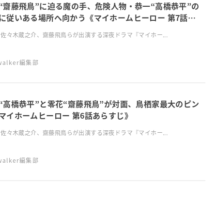
“齋藤飛鳥”に迫る魔の手、危険人物・恭一“高橋恭平”の
に従いある場所へ向かう《マイホームヒーロー 第7話あ
じ》
佐々木蔵之介、齋藤飛鳥らが出演する深夜ドラマ『マイホー...
swalker編集部
“高橋恭平”と零花“齋藤飛鳥”が対面、鳥栖家最大のピン
マイホームヒーロー 第6話あらすじ》
佐々木蔵之介、齋藤飛鳥らが出演する深夜ドラマ『マイホー...
swalker編集部