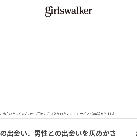
の出会いを仄めかされ…《明日、私は誰かのカノジョ シーズン2 第6話あらすじ》
との出会い、男性との出会いを仄めかさ