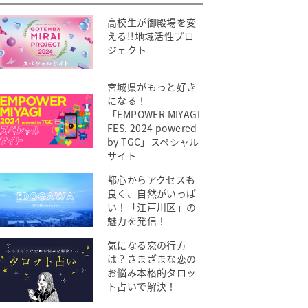
高校生が御殿場を変
える!!地域活性プロ
ジェクト
宮城県がもっと好き
になる！
「EMPOWER MIYAGI
FES. 2024 powered
by TGC」スペシャル
サイト
都心からアクセスも
良く、自然がいっぱ
い！「江戸川区」の
魅力を発信！
気になる恋の行方
は？さまざまな恋の
お悩み本格的タロッ
ト占いで解決！