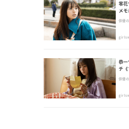
零花
メモ
らす
俳優の
girl
恭一
チ《
俳優の
girl