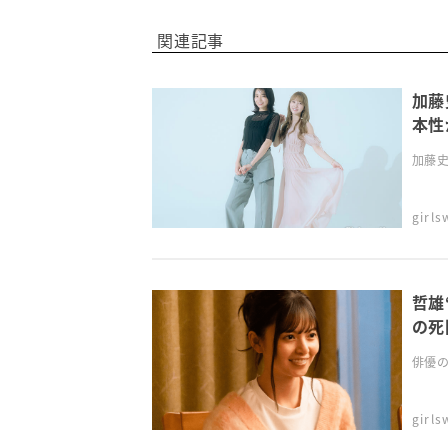
関連記事
加藤
本性
加藤史
girl
哲雄
の死
俳優の
girl