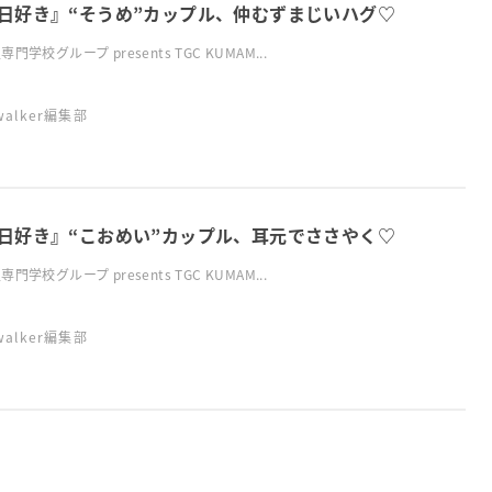
日好き』“そうめ”カップル、仲むずまじいハグ♡
門学校グループ presents TGC KUMAM...
swalker編集部
日好き』“こおめい”カップル、耳元でささやく♡
門学校グループ presents TGC KUMAM...
swalker編集部