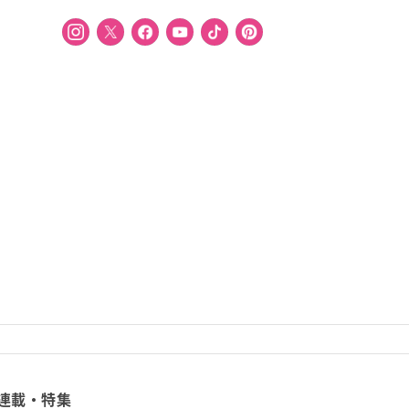
連載・特集