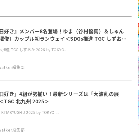
日好き』メンバー8名登場！ゆま（谷村優真）＆しゅん
澤俊）カップル初ランウェイ＜SDGs推進 TGC しずおか
6＞
s推進 TGC しずおか 2026 by TOKYO...
swalker編集部
日好き」4組が勢揃い！最新シリーズは「大波乱の展
＜TGC 北九州 2025＞
KITAKYUSHU 2025 by TOKYO ...
swalker編集部