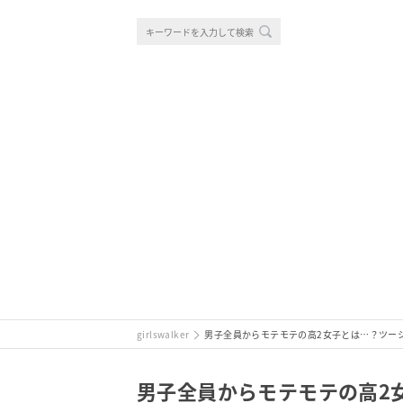
girlswalker
男子全員からモテモテの高2女子とは…？ツーシ
男子全員からモテモテの高2