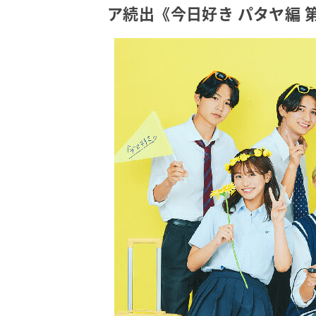
ア続出《今日好き パタヤ編 