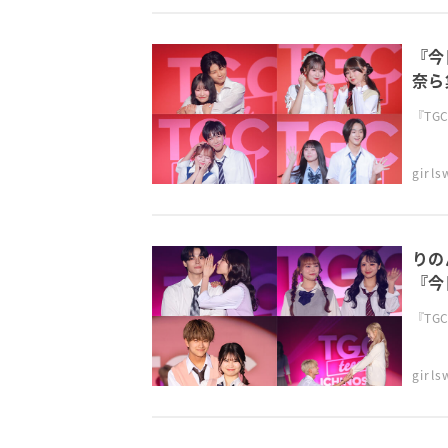
『今
奈ら
Su
『TGC
girl
りの
『今
202
『TGC 
girl