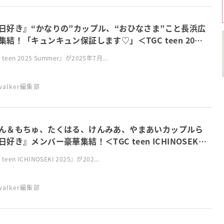
日好き』“かなりの”カップル、“おひなさま”こと長浜広
集結！「キュンキュン保証します♡」＜TGC teen 2025
mmer＞
 teen 2025 Summer』が2025年7月...
swalker編集部
ん＆もちゅ、たくはる、けんみあ、やまあいカップルら
日好き』メンバー豪華集結！＜TGC teen ICHINOSEKI
5＞
teen ICHINOSEKI 2025』が202...
swalker編集部