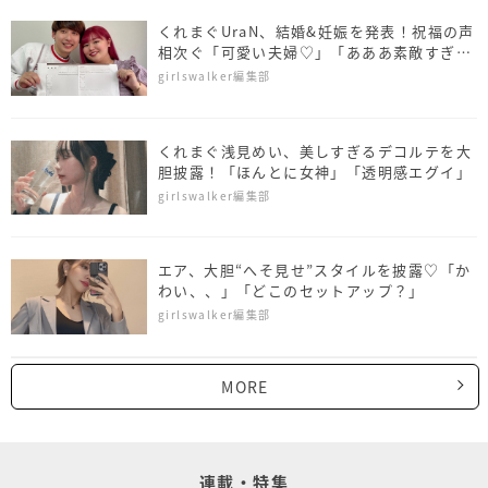
くれまぐUraN、結婚&妊娠を発表！祝福の声
相次ぐ「可愛い夫婦♡」「あああ素敵すぎ
る」
girlswalker編集部
くれまぐ浅見めい、美しすぎるデコルテを大
胆披露！「ほんとに女神」「透明感エグイ」
girlswalker編集部
エア、大胆“へそ見せ”スタイルを披露♡「か
わい、、」「どこのセットアップ？」
girlswalker編集部
MORE
連載・特集