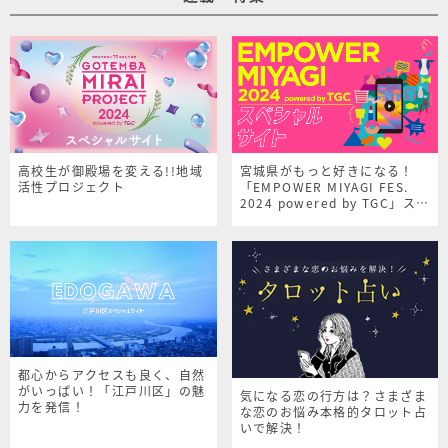
高校生が御殿場を変える!!地域
宮城県がもっと好きになる！
活性プロジェクト
「EMPOWER MIYAGI FES.
2024 powered by TGC」スペ
シャルサイト
都心からアクセスも良く、自然
がいっぱい！「江戸川区」の魅
気になる恋の行方は？さまざま
力を発信！
な恋のお悩み本格的タロット占
いで解決！