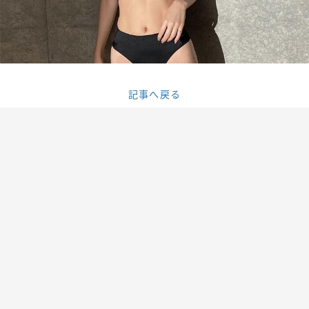
記事へ戻る