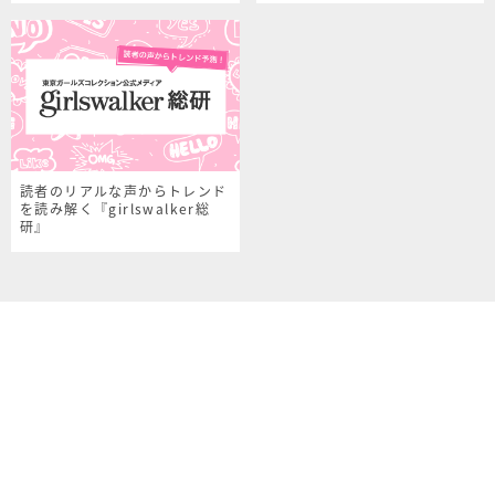
読者のリアルな声からトレンド
を読み解く『girlswalker総
研』