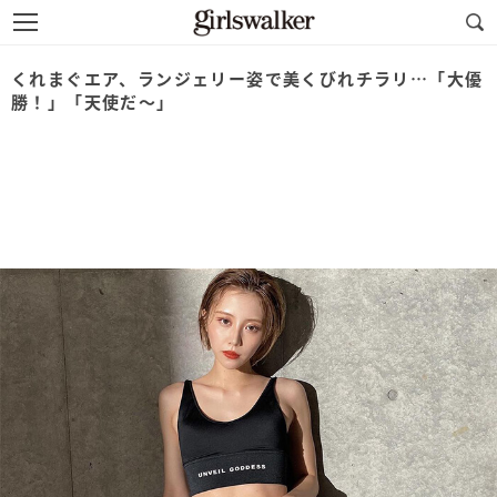
くれまぐエア、ランジェリー姿で美くびれチラリ…「大優
勝！」「天使だ〜」